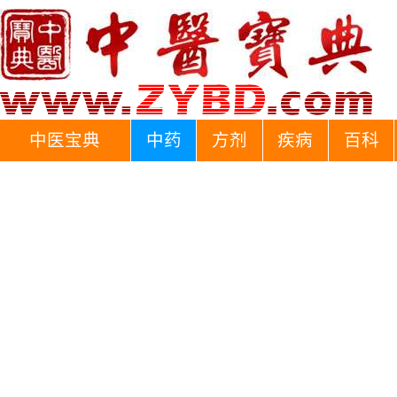
中医宝典
中药
方剂
疾病
百科