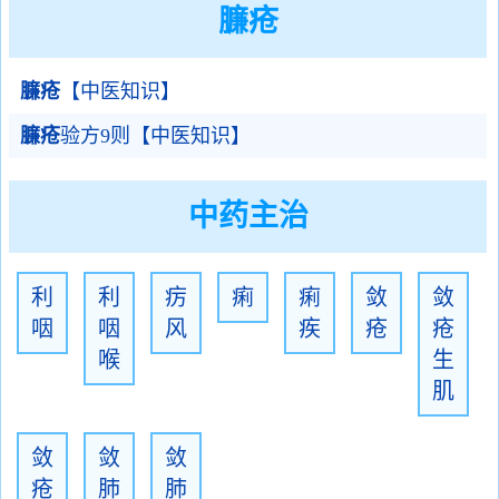
臁疮
臁疮
【中医知识】
臁疮
验方9则【中医知识】
中药主治
利
利
疠
痢
痢
敛
敛
咽
咽
风
疾
疮
疮
喉
生
肌
敛
敛
敛
疮
肺
肺