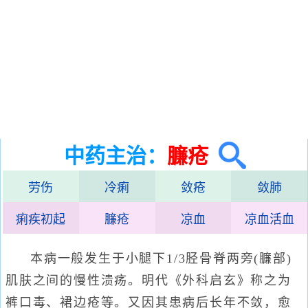
中药主治：
臁疮
劳伤
冷痢
敛疮
敛肺
痢疾初起
臁疮
凉血
凉血活血
本病一般发生于小腿下1/3胫骨脊两旁(臁部)
肌肤之间的慢性溃疡。明代《外科启玄》称之为
裤口毒、裙边疮等。又因其患病后长年不敛，愈