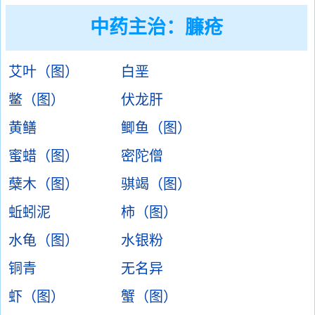
中药主治：
臁疮
艾叶（图）
白垩
鳖（图）
伏龙肝
黄鳝
鲫鱼（图）
蜜蜡（图）
密陀僧
蘖木（图）
骐竭（图）
蚯蚓泥
柿（图）
水龟（图）
水银粉
铜青
无名异
虾（图）
蟹（图）