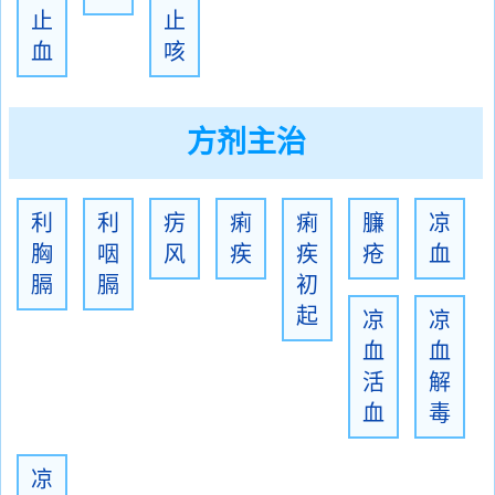
止
止
血
咳
方剂主治
利
利
疠
痢
痢
臁
凉
胸
咽
风
疾
疾
疮
血
膈
膈
初
起
凉
凉
血
血
活
解
血
毒
凉