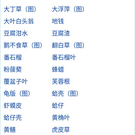
大丁草（图）
大浮萍（图）
大叶白头翁
地钱
豆腐泔水
豆腐渣
鹅不食草（图）
翻白草（图）
番石榴
番石榴叶
粉菝葜
蜂蜡
覆盆子叶
芙蓉根
龟版（图）
蛤壳（图）
虾蟆皮
蛤仔
蛤仔壳
黄桷叶
黄鳝
虎皮草