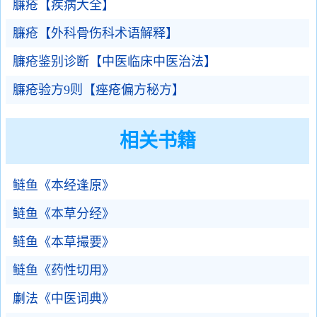
臁疮【疾病大全】
臁疮【外科骨伤科术语解释】
臁疮鉴别诊断【中医临床中医治法】
臁疮验方9则【痤疮偏方秘方】
相关书籍
鲢鱼《本经逢原》
鲢鱼《本草分经》
鲢鱼《本草撮要》
鲢鱼《药性切用》
劆法《中医词典》