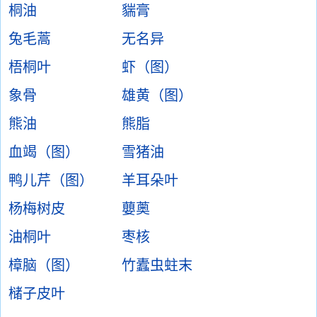
桐油
貒膏
兔毛蒿
无名异
梧桐叶
虾（图）
象骨
雄黄（图）
熊油
熊脂
血竭（图）
雪猪油
鸭儿芹（图）
羊耳朵叶
杨梅树皮
蘡薁
油桐叶
枣核
樟脑（图）
竹蠹虫蛀末
槠子皮叶