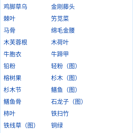
鸡脚草乌
金刚藤头
棘叶
竻苋菜
马骨
绵毛金腰
木芙蓉根
木荷叶
牛胞衣
牛蹄甲
铅粉
轻粉（图）
榕树果
杉木（图）
杉木节
鳝鱼（图）
鳝鱼骨
石龙子（图）
柿叶
铁扫竹
铁线草（图）
铜绿