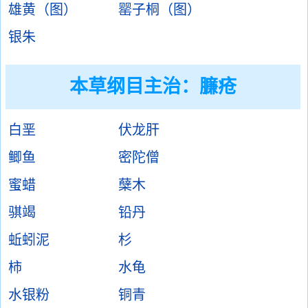
雄黄（图）
罂子桐（图）
银朱
本草纲目主治：臁疮
白垩
伏龙肝
鲫鱼
密陀僧
蜜蜡
蘖木
骐竭
铅丹
蚯蚓泥
杉
柿
水龟
水银粉
铜青