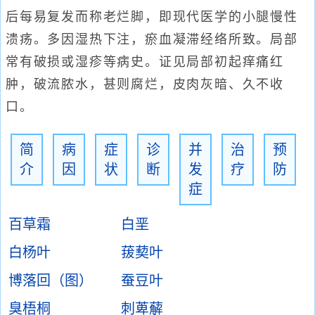
后每易复发而称老烂脚，即现代医学的小腿慢性
溃疡。多因湿热下注，瘀血凝滞经络所致。局部
常有破损或湿疹等病史。证见局部初起痒痛红
肿，破流脓水，甚则腐烂，皮肉灰暗、久不收
口。
简
病
症
诊
并
治
预
介
因
状
断
发
疗
防
症
百草霜
白垩
白杨叶
菝葜叶
博落回（图）
蚕豆叶
臭梧桐
刺萆薢