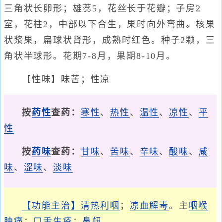
三角状长卵形；雄蕊5，花丝长于花瓣；子房2
室，花柱2，中部以下合生，果时向外弯曲。核果
状浆果，扁球状肾形，成熟时红色。种子2颗，三
角状半球形。花期7-8月，果期8-10月。
【性味】味苦；性凉
按
药性
查药：
寒性
、
热性
、
温性
、
凉性
、
平
性
按
药味
查药：
甘味
、
苦味
、
辛味
、
酸味
、
咸
味
、
涩味
、
淡味
【功能主治】
清热利咽
；
凉血解毒
。主
咽喉
肿痛
；
口舌生疮
；
鼻衄