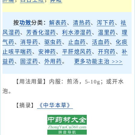
按
功效
分类：
解表药
、
清热药
、
泻下药
、
祛
风湿药
、
芳香化湿药
、
利水渗湿药
、
温里药
、
理
气药
、
消导药
、
驱虫药
、
止血药
、
活血药
、
化痰
止咳平喘药
、
安神药
、
平肝熄风药
、
开窍药
、
补
益药
、
固涩药
、
外用药
。
更多功能主治 >>>
【用法用量】内服：煎汤，5-10g；或开水
泡。
【摘录】
《中华本草》