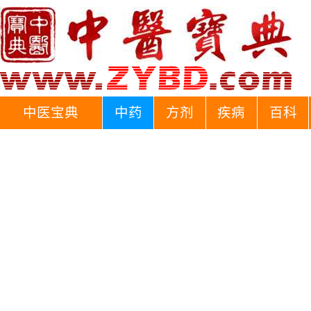
中医宝典
中药
方剂
疾病
百科