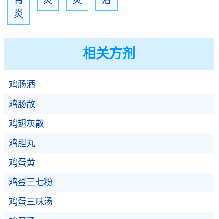
胃
炎
炎
治
炎
相关方剂
鸡肠酒
鸡肠散
鸡翅灰散
鸡胆丸
鸡蛋黄
鸡蛋三七粉
鸡蛋三味汤