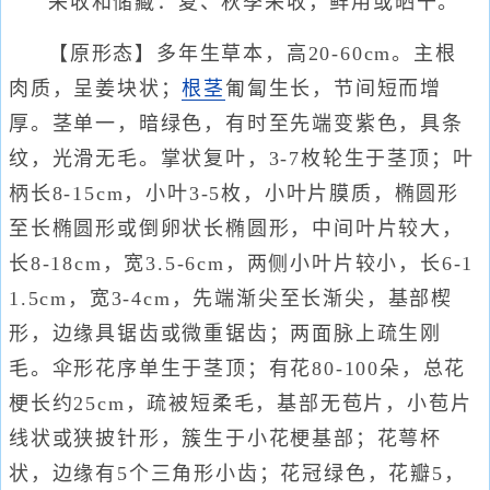
采收和储藏：夏、秋季采收，鲜用或晒干。
【原形态】多年生草本，高20-60cm。主根
肉质，呈姜块状；
根茎
匍匐生长，节间短而增
厚。茎单一，暗绿色，有时至先端变紫色，具条
纹，光滑无毛。掌状复叶，3-7枚轮生于茎顶；叶
柄长8-15cm，小叶3-5枚，小叶片膜质，椭圆形
至长椭圆形或倒卵状长椭圆形，中间叶片较大，
长8-18cm，宽3.5-6cm，两侧小叶片较小，长6-1
1.5cm，宽3-4cm，先端渐尖至长渐尖，基部楔
形，边缘具锯齿或微重锯齿；两面脉上疏生刚
毛。伞形花序单生于茎顶；有花80-100朵，总花
梗长约25cm，疏被短柔毛，基部无苞片，小苞片
线状或狭披针形，簇生于小花梗基部；花萼杯
状，边缘有5个三角形小齿；花冠绿色，花瓣5，