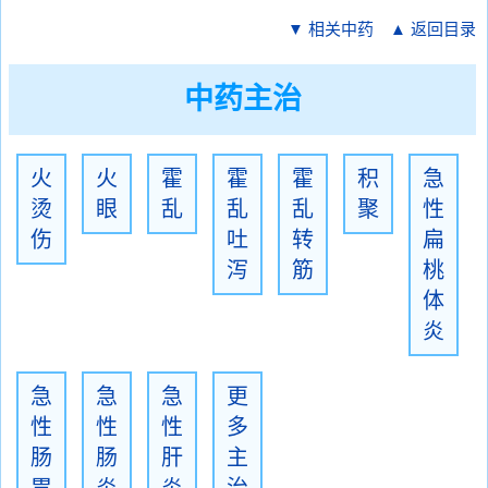
▼ 相关中药
▲ 返回目录
中药主治
火
火
霍
霍
霍
积
急
烫
眼
乱
乱
乱
聚
性
伤
吐
转
扁
泻
筋
桃
体
炎
急
急
急
更
性
性
性
多
肠
肠
肝
主