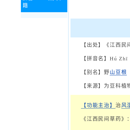
籍
【出处】《江西民
【拼音名】Hú Zhī Z
【别名】野
山豆根
【来源】为豆科植
【功能主治】
治
风
《江西民间草药》