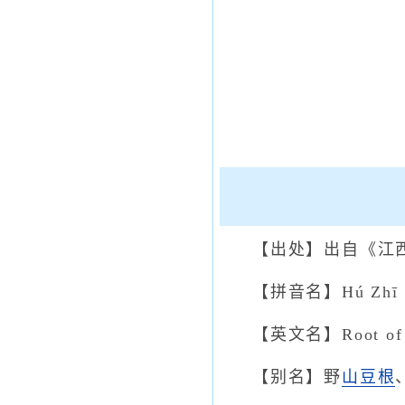
【出处】出自《江
【拼音名】Hú Zhī Z
【英文名】Root of S
【别名】野
山豆根