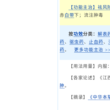
【功能主治】
祛风
赤
白带
下；流注肿毒
按
功效
分类：
解表
药
、
驱虫药
、
止血药
、
药
。
更多功能主治 >>
【用法用量】内服：煎
【各家论述】《江
肿
。
【摘录】
《中华本