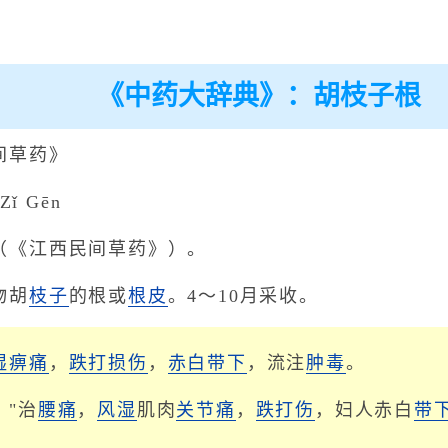
《中药大辞典》：胡枝子根
间草药》
ǐ Gēn
（《江西民间草药》）。
物胡
枝子
的根或
根皮
。4～10月采收。
湿痹痛
，
跌打损伤
，
赤白带下
，流注
肿毒
。
："治
腰痛
，
风湿
肌肉
关节痛
，
跌打伤
，妇人赤白
带