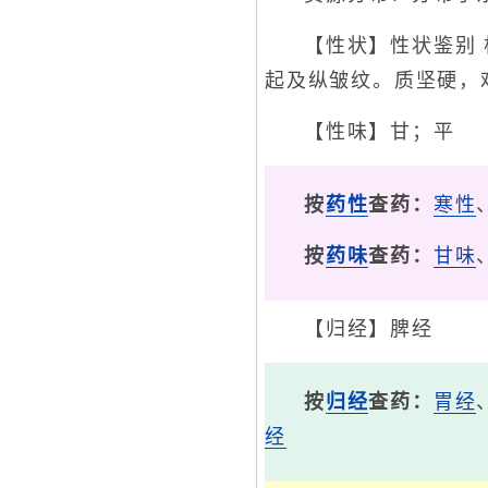
【性状】性状鉴别 
起及纵皱纹。质坚硬，
【性味】甘；平
按
药性
查药：
寒性
按
药味
查药：
甘味
【归经】脾经
按
归经
查药：
胃经
经