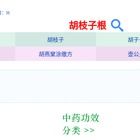
音：H
胡枝子根
胡枝子
胡子
胡燕窠涂缴方
壶公