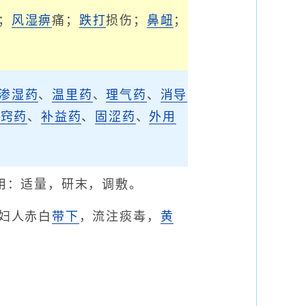
；
风
湿痹
痛；
跌打
损伤；
鼻衄
；
渗湿药
、
温里药
、
理气药
、
消导
开窍药
、
补益药
、
固涩药
、
外用
用：适量，研末，调敷。
妇人赤白
带下
，流注痰毒，
黄