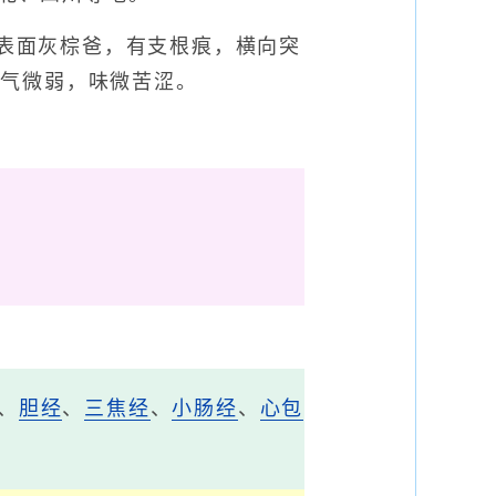
m。表面灰棕爸，有支根痕，横向突
。气微弱，味微苦涩。
、
胆经
、
三焦经
、
小肠经
、
心包