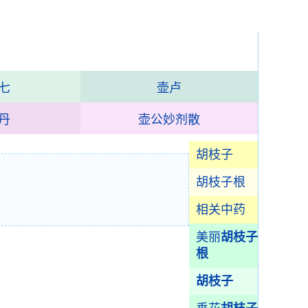
七
壶卢
丹
壶公妙剂散
胡枝子
胡枝子根
相关中药
美丽
胡枝子
根
胡枝子