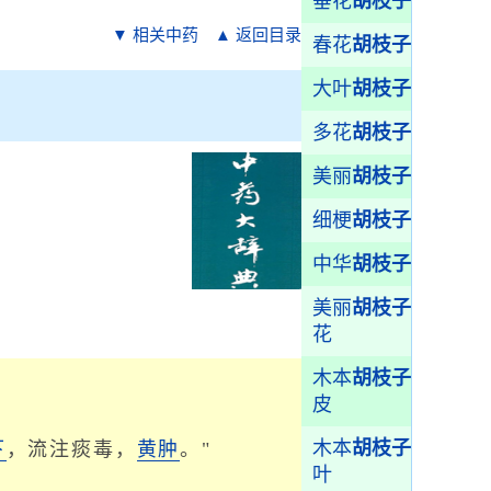
垂花
胡枝子
▼ 相关中药
▲ 返回目录
春花
胡枝子
大叶
胡枝子
多花
胡枝子
美丽
胡枝子
细梗
胡枝子
中华
胡枝子
美丽
胡枝子
花
木本
胡枝子
皮
木本
胡枝子
下
，流注痰毒，
黄肿
。"
叶