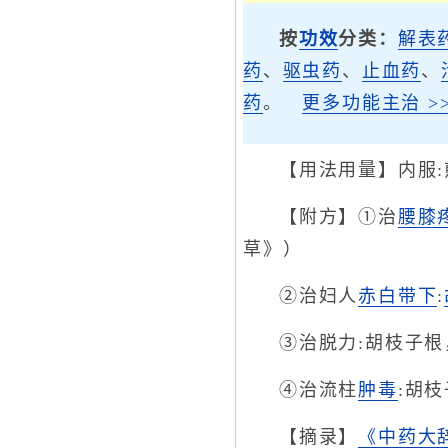
按
功效
分类：
解表
药
、
驱虫药
、
止血药
、
药
。
更多功能主治 >>
【用法用量】内服:
【附方】①治
腰膝
草》）
②治妇人
赤白带下
:
③治脱力:胡枝子
④治流柱
肿毒
:胡
【摘录】
《中药大