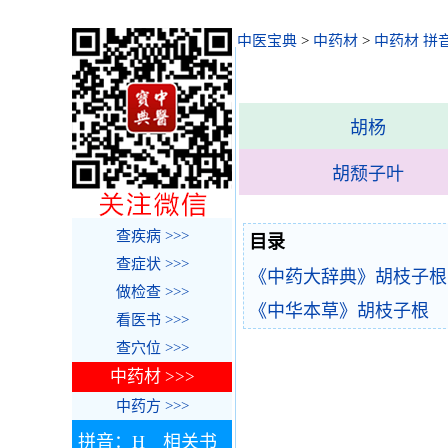
中医宝典
>
中药材
>
中药材 拼
胡杨
胡颓子叶
查疾病 >>>
目录
查症状 >>>
《中药大辞典》胡枝子根
做检查 >>>
《中华本草》胡枝子根
看医书 >>>
查穴位 >>>
中药材 >>>
中药方 >>>
拼音：H 相关书