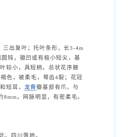
。
三出复叶；托叶条形，长3-4m
先端圆钝，徽凹或有极小短尖，基
小叶较小，具短柄。总状花序腋
紫褐色，被柔毛，萼齿4裂；花冠
爪和短耳，
龙骨
瓣基部有爪，与
约8mm，网脉明显，有密柔毛。
北、四川等地。