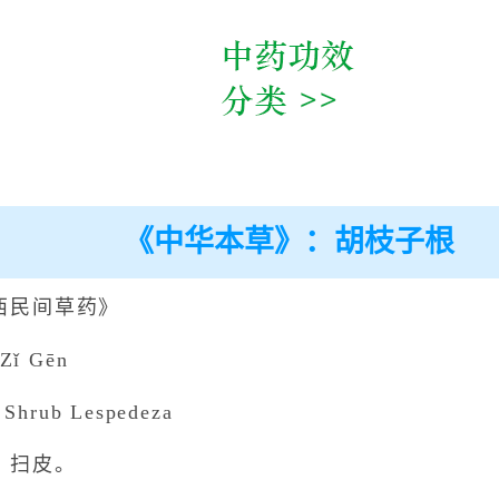
《中华本草》：胡枝子根
西民间草药》
ǐ Gēn
hrub Lespedeza
、扫皮。