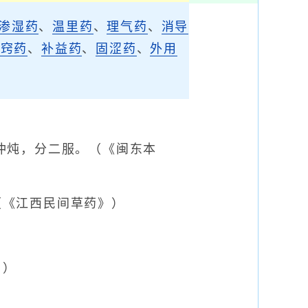
渗湿药
、
温里药
、
理气药
、
消导
开窍药
、
补益药
、
固涩药
、
外用
冲炖，分二服。（《闽东本
（《江西民间草药》）
》）