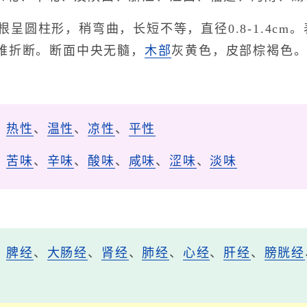
根呈圆柱形，稍弯曲，长短不等，直径0.8-1.4c
难折断。断面中央无髓，
木部
灰黄色，皮部棕褐色
、
热性
、
温性
、
凉性
、
平性
、
苦味
、
辛味
、
酸味
、
咸味
、
涩味
、
淡味
、
脾经
、
大肠经
、
肾经
、
肺经
、
心经
、
肝经
、
膀胱经