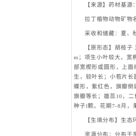
【来源】药材基源：为豆
拉丁植物动物矿物名：Les
采收和储藏：夏、
【原形态】胡枝子 
m；项生小叶较大，宽椭
部宽楔形或圆形，上面
生，较叶长；小苞片长
蝶形，紫红色，旗瓣倒
旗瓣等长；雄蕊10，
种子l颗。花期7-8月，果
【生境分布】生态
资源分布：分布于