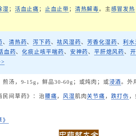
除湿
；
活血止痛
；
止血
止带
；
清热解毒
。主
感冒发热
药
、
清热药
、
泻下药
、
祛风湿药
、
芳香化湿药
、
利水
活血药
、
化痰止咳平喘药
、
安神药
、
平肝熄风药
、
>
汤，9-15g，鲜品30-60g；或炖肉；或
浸酒
。外
西民间草药》：治
腰痛
，
风湿
肌肉
关节痛
，
跌打伤
，
草》