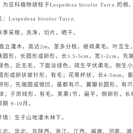
科植物胡枝子Lespedeza bicolor Turcz.的根
pedeza bicolor Turcz.
秋季采根，洗净，切片，晒干。
直立灌木，高达2m。茎多分枝，被疏柔毛。叶互生，
圆形，长圆形或卵形，长1.5-5cm，宽1-2cm，
绿色，近无毛，下面淡绿色，疏生平伏柔毛，侧生
圆形或卵状披针形，有毛；花萼杯状，长4-5mm，
卵形，先端圆或微凹，基都有爪，翼瓣长圆形，有
二体；子房线形，有毛。荚果1节，扁平，倒卵形，长
期 9-10月。
环境：生于山地灌木林下。
东北、华北、及陕西、浙江、江西、福建、河南、湖