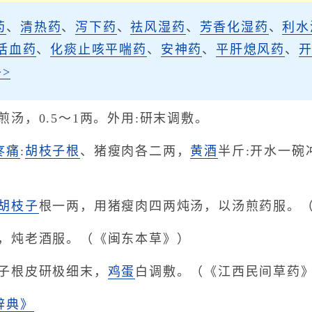
药
、
清热药
、
泻下药
、
祛风湿药
、
芳香化湿药
、
利水
活血药
、
化痰止咳平喘药
、
安神药
、
平肝熄风药
、
>
煎汤，0.5～1两。外用:研末调敷。
疼痛
:
胡枝子根
、猪瘦肉各二两，
黄酒
半斤:开水一碗
胡枝子
根一两，用猪瘦肉四两炖汤，以汤煎药服。
根，炖老酒服。（《闽东本草》）
枝子根皮研极细末，
鸡蛋
白调敷。（《江西民间草药
辞典》