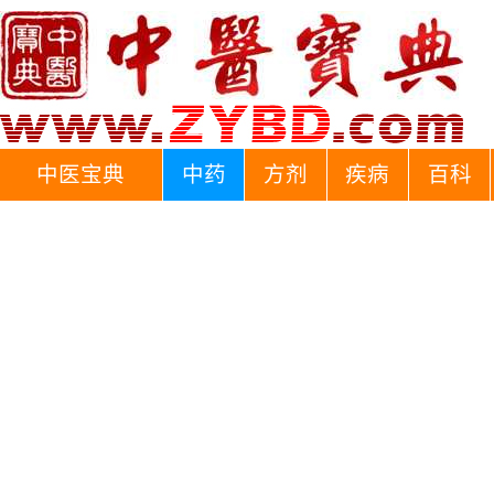
中医宝典
中药
方剂
疾病
百科