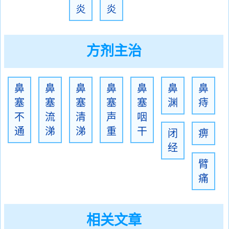
炎
炎
方剂主治
鼻
鼻
鼻
鼻
鼻
鼻
鼻
塞
塞
塞
塞
塞
渊
痔
不
流
清
声
咽
通
涕
涕
重
干
闭
痹
经
臂
痛
相关文章