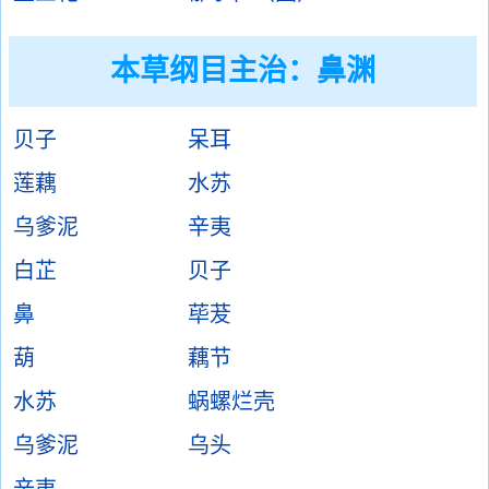
本草纲目主治：鼻渊
贝子
呆耳
莲藕
水苏
乌爹泥
辛夷
白芷
贝子
鼻
荜茇
葫
藕节
水苏
蜗螺烂壳
乌爹泥
乌头