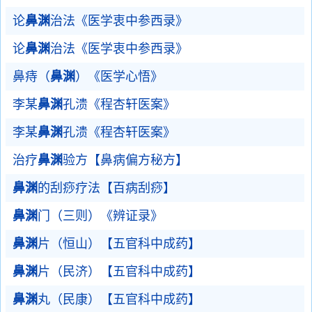
论
鼻渊
治法《医学衷中参西录》
论
鼻渊
治法《医学衷中参西录》
鼻痔（
鼻渊
）《医学心悟》
李某
鼻渊
孔溃《程杏轩医案》
李某
鼻渊
孔溃《程杏轩医案》
治疗
鼻渊
验方【鼻病偏方秘方】
鼻渊
的刮痧疗法【百病刮痧】
鼻渊
门（三则）《辨证录》
鼻渊
片（恒山）【五官科中成药】
鼻渊
片（民济）【五官科中成药】
鼻渊
丸（民康）【五官科中成药】