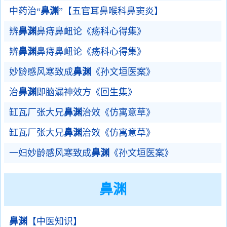
中药治“
鼻渊
”【五官耳鼻喉科鼻窦炎】
辨
鼻渊
鼻痔鼻衄论《疡科心得集》
辨
鼻渊
鼻痔鼻衄论《疡科心得集》
妙龄感风寒致成
鼻渊
《孙文垣医案》
治
鼻渊
即脑漏神效方《回生集》
缸瓦厂张大兄
鼻渊
治效《仿寓意草》
缸瓦厂张大兄
鼻渊
治效《仿寓意草》
一妇妙龄感风寒致成
鼻渊
《孙文垣医案》
鼻渊
鼻渊
【中医知识】