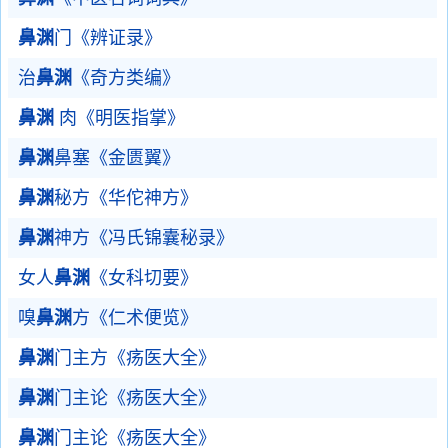
鼻渊
门《辨证录》
治
鼻渊
《奇方类编》
鼻渊
肉《明医指掌》
鼻渊
鼻塞《金匮翼》
鼻渊
秘方《华佗神方》
鼻渊
神方《冯氏锦囊秘录》
女人
鼻渊
《女科切要》
嗅
鼻渊
方《仁术便览》
鼻渊
门主方《疡医大全》
鼻渊
门主论《疡医大全》
鼻渊
门主论《疡医大全》