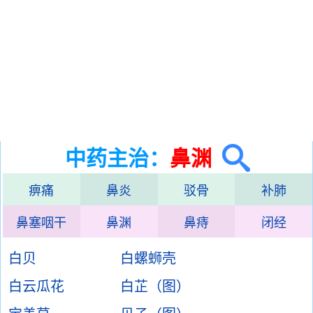
中药主治：
鼻渊
痹痛
鼻炎
驳骨
补肺
鼻塞咽干
鼻渊
鼻痔
闭经
白贝
白螺蛳壳
白云瓜花
白芷（图）