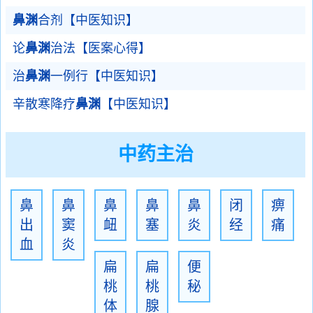
鼻渊
合剂【中医知识】
论
鼻渊
治法【医案心得】
治
鼻渊
一例行【中医知识】
辛散寒降疗
鼻渊
【中医知识】
中药主治
鼻
鼻
鼻
鼻
鼻
闭
痹
出
窦
衄
塞
炎
经
痛
血
炎
扁
扁
便
桃
桃
秘
体
腺