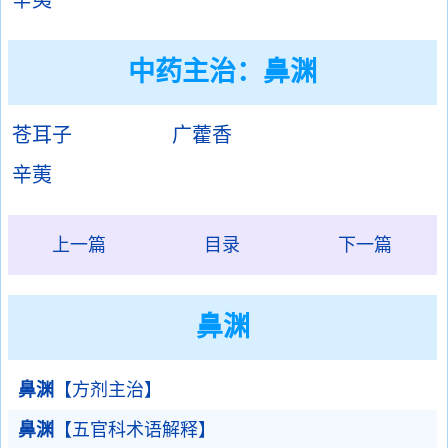
辛夷
中药主治：鼻渊
苍耳子
广藿香
辛荑
上一篇
目录
下一篇
鼻渊
鼻渊
【方剂主治】
鼻渊
【五官科术语解释】