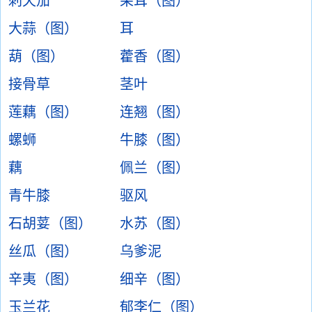
刺天茄
呆耳（图）
大蒜（图）
耳
葫（图）
藿香（图）
接骨草
茎叶
莲藕（图）
连翘（图）
螺蛳
牛膝（图）
藕
佩兰（图）
青牛膝
驱风
石胡荽（图）
水苏（图）
丝瓜（图）
乌爹泥
辛夷（图）
细辛（图）
玉兰花
郁李仁（图）