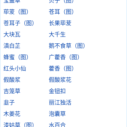
宝盖草
贝子（图）
荜茇（图）
苍耳（图）
苍耳子（图）
长果荜茇
大块瓦
大千生
滇白芷
鹅不食草（图）
蜂蜜（图）
广藿香（图）
红头小仙
藿香（图）
假酸浆
假酸浆花
吉笼草
金钮扣
韭子
丽江独活
木姜花
泡囊草
漆姑草（图）
水百合