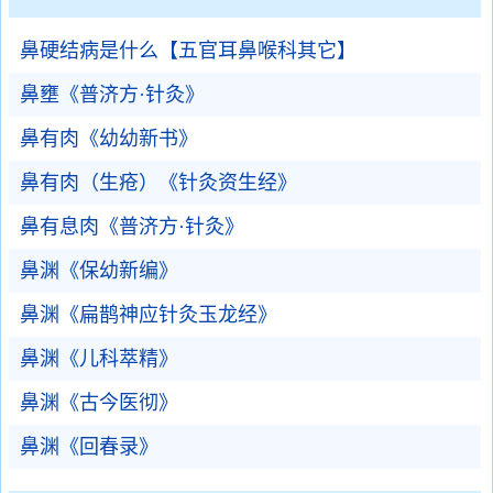
鼻硬结病是什么【五官耳鼻喉科其它】
鼻壅《普济方·针灸》
鼻有肉《幼幼新书》
鼻有肉（生疮）《针灸资生经》
鼻有息肉《普济方·针灸》
鼻渊《保幼新编》
鼻渊《扁鹊神应针灸玉龙经》
鼻渊《儿科萃精》
鼻渊《古今医彻》
鼻渊《回春录》