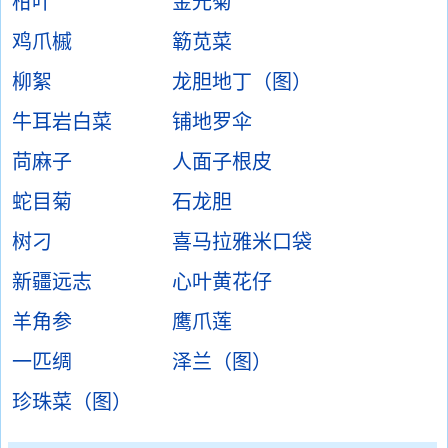
柑叶
金光菊
鸡爪槭
簕苋菜
柳絮
龙胆地丁（图）
牛耳岩白菜
铺地罗伞
苘麻子
人面子根皮
蛇目菊
石龙胆
树刁
喜马拉雅米口袋
新疆远志
心叶黄花仔
羊角参
鹰爪莲
一匹绸
泽兰（图）
珍珠菜（图）