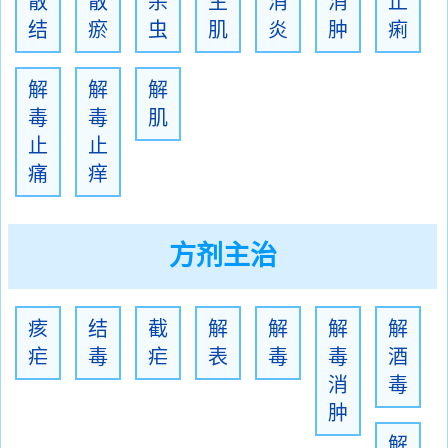
散
散
杀
生
消
消
止
结
瘀
虫
肌
炎
肿
痢
解
解
解
毒
毒
肌
止
止
痛
痒
方剂主治
痎
结
截
解
解
解
解
疟
毒
疟
表
毒
毒
酒
消
毒
肿
解