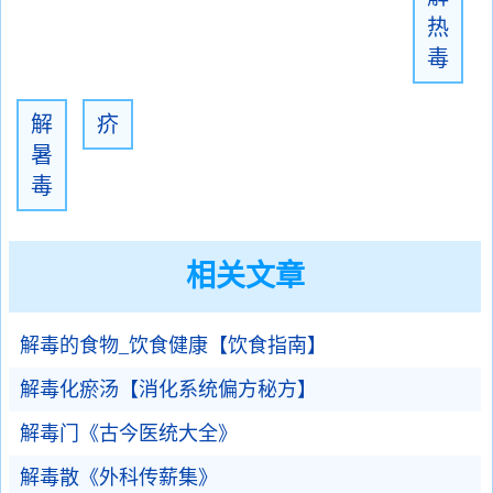
热
毒
解
疥
暑
毒
相关文章
解毒的食物_饮食健康【饮食指南】
解毒化瘀汤【消化系统偏方秘方】
解毒门《古今医统大全》
解毒散《外科传薪集》