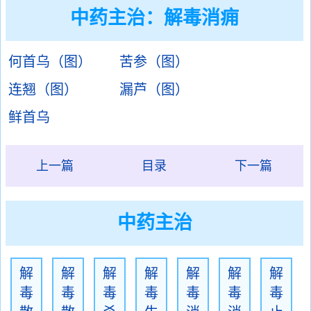
中药主治：
解毒消痈
何首乌（图）
苦参（图）
连翘（图）
漏芦（图）
鲜首乌
上一篇
目录
下一篇
中药主治
解
解
解
解
解
解
解
毒
毒
毒
毒
毒
毒
毒