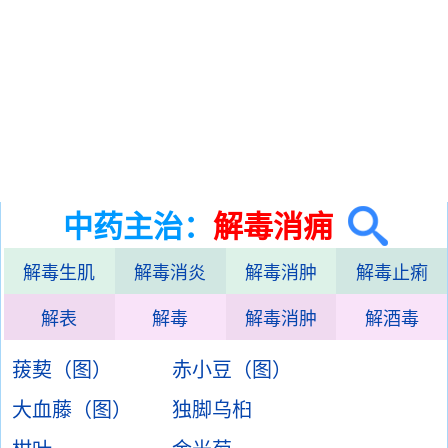
中药主治：
解毒消痈
解毒生肌
解毒消炎
解毒消肿
解毒止痢
解表
解毒
解毒消肿
解酒毒
菝葜（图）
赤小豆（图）
大血藤（图）
独脚乌桕