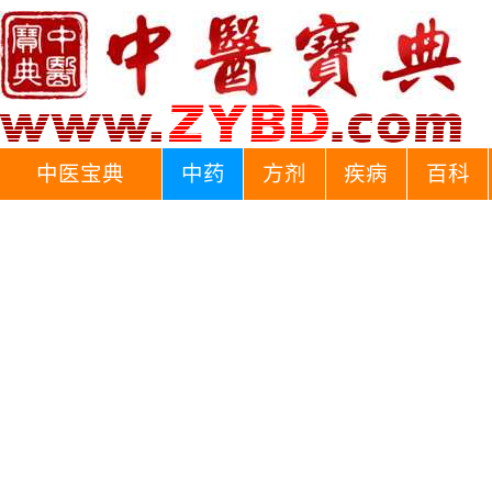
中医宝典
中药
方剂
疾病
百科