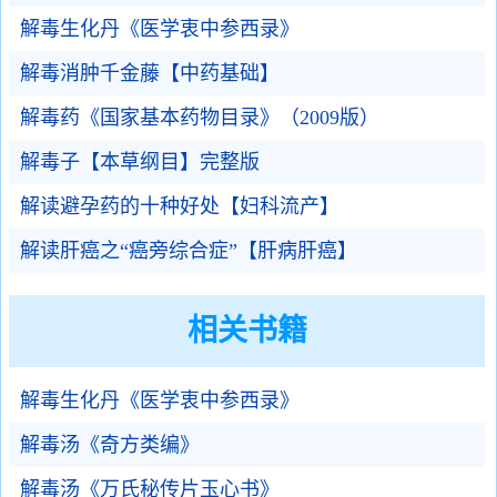
解毒生化丹《医学衷中参西录》
解毒消肿千金藤【中药基础】
解毒药《国家基本药物目录》（2009版）
解毒子【本草纲目】完整版
解读避孕药的十种好处【妇科流产】
解读肝癌之“癌旁综合症”【肝病肝癌】
相关书籍
解毒生化丹《医学衷中参西录》
解毒汤《奇方类编》
解毒汤《万氏秘传片玉心书》