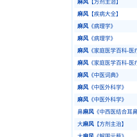
麻风
【方剂主治】
麻风
【疾病大全】
麻风
《病理学》
麻风
《病理学》
麻风
《家庭医学百科-医
麻风
《家庭医学百科-医
麻风
《中医词典》
麻风
《中医外科学》
麻风
《中医外科学》
鼻
麻风
《中西医结合耳
大
麻风
【方剂主治】
大
麻风
《解围元薮》