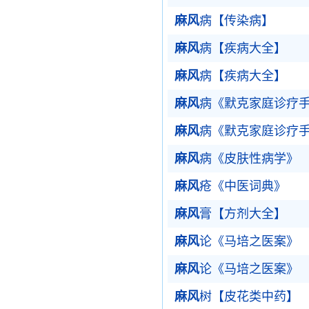
麻风
病【传染病】
麻风
病【疾病大全】
麻风
病【疾病大全】
麻风
病《默克家庭诊疗
麻风
病《默克家庭诊疗
麻风
病《皮肤性病学》
麻风
疮《中医词典》
麻风
膏【方剂大全】
麻风
论《马培之医案》
麻风
论《马培之医案》
麻风
树【皮花类中药】