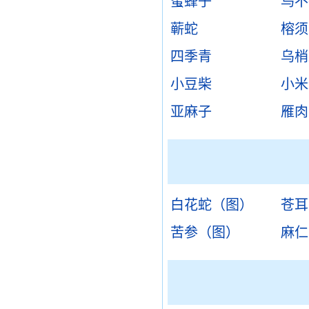
蜜蜂子
鸟不
蕲蛇
榕须
四季青
乌梢
小豆柴
小米
亚麻子
雁肉
白花蛇（图）
苍耳
苦参（图）
麻仁