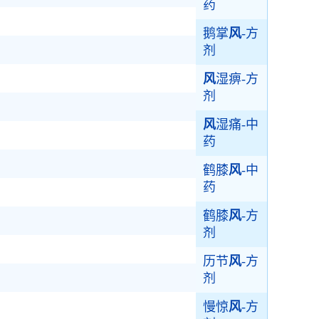
药
鹅掌
风
-方
剂
风
湿痹-方
剂
风
湿痛-中
药
鹤膝
风
-中
药
鹤膝
风
-方
剂
历节
风
-方
剂
慢惊
风
-方