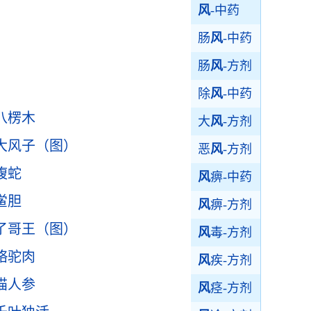
风
-中药
肠
风
-中药
肠
风
-方剂
除
风
-中药
八楞木
大
风
-方剂
大风子（图）
恶
风
-方剂
蝮蛇
风
痹-中药
鲎胆
风
痹-方剂
了哥王（图）
风
毒-方剂
骆驼肉
风
疾-方剂
猫人参
风
痉-方剂