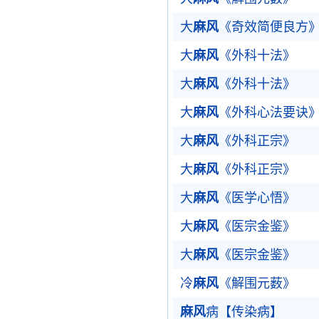
大
麻风
《奇效简便良方
大
麻风
《外科十法》
大
麻风
《外科十法》
大
麻风
《外科心法要诀
大
麻风
《外科正宗》
大
麻风
《外科正宗》
大
麻风
《医学心悟》
大
麻风
《医宗金鉴》
大
麻风
《医宗金鉴》
冷
麻风
《解围元薮》
麻风
病【传染病】