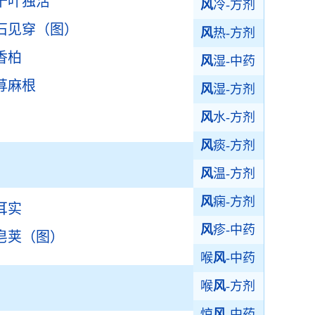
千叶独活
风
冷-方剂
石见穿（图）
风
热-方剂
香柏
风
湿-中药
荨麻根
风
湿-方剂
风
水-方剂
风
痰-方剂
风
温-方剂
风
痫-方剂
耳实
风
疹-中药
皂荚（图）
喉
风
-中药
喉
风
-方剂
惊
风
-中药