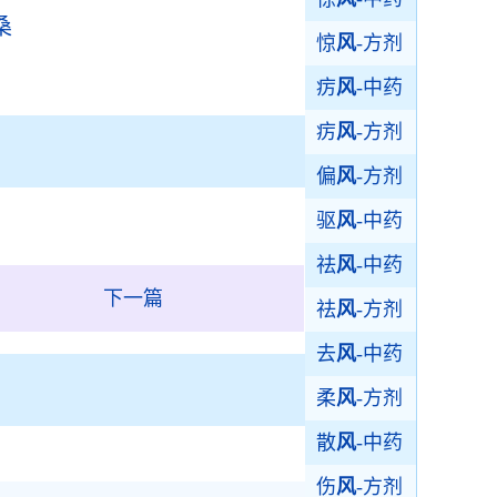
桑
惊
风
-方剂
疠
风
-中药
疠
风
-方剂
偏
风
-方剂
驱
风
-中药
祛
风
-中药
下一篇
祛
风
-方剂
去
风
-中药
柔
风
-方剂
散
风
-中药
伤
风
-方剂