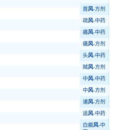
首
风
-方剂
疏
风
-中药
痛
风
-中药
痛
风
-方剂
头
风
-中药
贼
风
-方剂
中
风
-中药
中
风
-方剂
诸
风
-方剂
追
风
-中药
白癜
风
-中