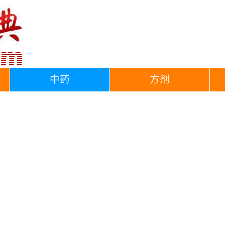
中药
方剂