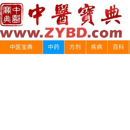
中医宝典
中药
方剂
疾病
百科