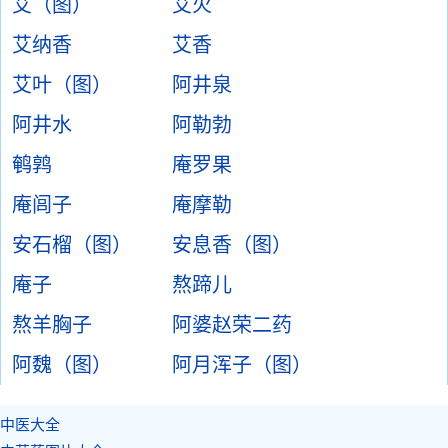
艾（图）
艾火
艾纳香
艾香
艾叶（图）
阿井泉
阿井水
阿勒勃
鹌鹑
庵罗果
庵闾子
庵摩勒
安石榴（图）
安息香（图）
庵子
熬蹄儿
熬羊胸子
阿婆赵荣二药
阿魏（图）
阿月浑子（图）
中医大全