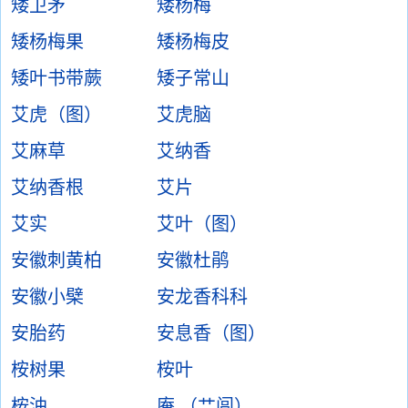
矮卫矛
矮杨梅
矮杨梅果
矮杨梅皮
矮叶书带蕨
矮子常山
艾虎（图）
艾虎脑
艾麻草
艾纳香
艾纳香根
艾片
艾实
艾叶（图）
安徽刺黄柏
安徽杜鹃
安徽小檗
安龙香科科
安胎药
安息香（图）
桉树果
桉叶
桉油
庵 （艹闾）