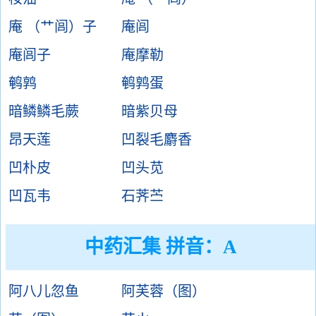
庵 （艹闾）子
庵闾
庵闾子
庵摩勒
鹌鹑
鹌鹑蛋
暗鳞鳞毛蕨
暗紫贝母
昂天莲
凹裂毛麝香
凹朴皮
凹头苋
凹瓦韦
石荠苎
中药汇集 拼音：A
阿八儿忽鱼
阿芙蓉（图）