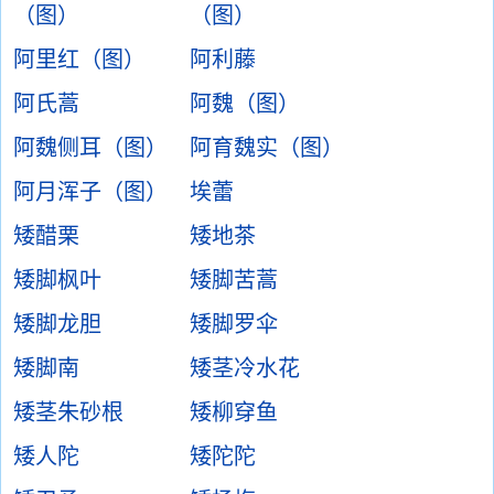
（图）
（图）
阿里红（图）
阿利藤
阿氏蒿
阿魏（图）
阿魏侧耳（图）
阿育魏实（图）
阿月浑子（图）
埃蕾
矮醋栗
矮地茶
矮脚枫叶
矮脚苦蒿
矮脚龙胆
矮脚罗伞
矮脚南
矮茎冷水花
矮茎朱砂根
矮柳穿鱼
矮人陀
矮陀陀