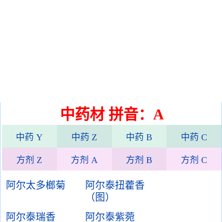
中药材 拼音：A
中药 Y
中药 Z
中药 B
中药 C
方剂 Z
方剂 A
方剂 B
方剂 C
阿尔太多榔菊
阿尔泰扭藿香
（图）
阿尔泰瑞香
阿尔泰紫菀