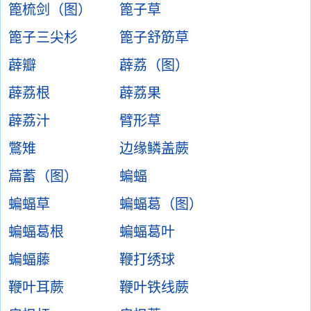
篦梳剑（图）
篦子草
篦子三尖杉
篦子舒筋草
薜瓣
薜荔（图）
薜荔根
薜荔果
薜荔汁
臂形草
鷩雉
边缘鳞盖蕨
萹蓄（图）
蝙蝠
蝙蝠草
蝙蝠葛（图）
蝙蝠葛根
蝙蝠葛叶
蝙蝠藤
鞭打绣球
鞭叶耳蕨
鞭叶铁线蕨