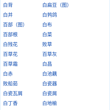
白背
白扁豆（图）
白并
白鹁鸽
百部（图）
白布
百部根
白菜
白残花
败草
百草花
百草灰
百草霜
白昌
白赤
白池藕
败船茹
白瓷器
白瓷瓦屑
白瓷屑
白丁香
白地榆