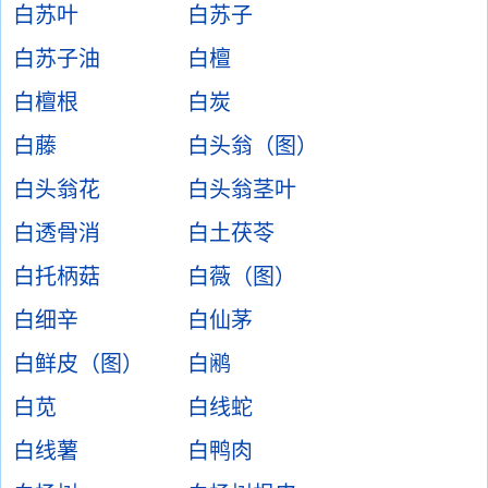
白苏叶
白苏子
白苏子油
白檀
白檀根
白炭
白藤
白头翁（图）
白头翁花
白头翁茎叶
白透骨消
白土茯苓
白托柄菇
白薇（图）
白细辛
白仙茅
白鲜皮（图）
白鹇
白苋
白线蛇
白线薯
白鸭肉