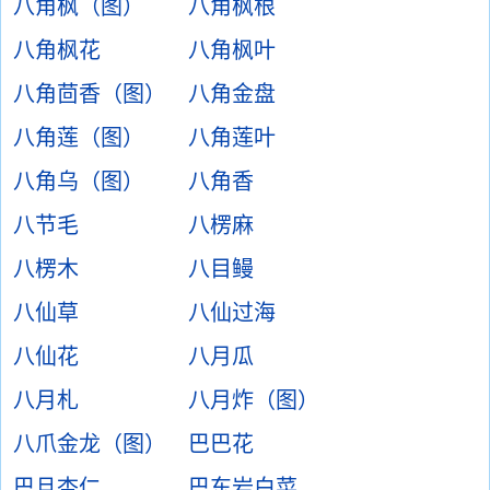
八角枫（图）
八角枫根
八角枫花
八角枫叶
八角茴香（图）
八角金盘
八角莲（图）
八角莲叶
八角乌（图）
八角香
八节毛
八楞麻
八楞木
八目鳗
八仙草
八仙过海
八仙花
八月瓜
八月札
八月炸（图）
八爪金龙（图）
巴巴花
巴旦杏仁
巴东岩白菜