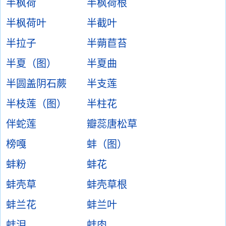
半枫荷
半枫荷根
半枫荷叶
半截叶
半拉子
半蒴苣苔
半夏（图）
半夏曲
半圆盖阴石蕨
半支莲
半枝莲（图）
半柱花
伴蛇莲
瓣蕊唐松草
榜嘎
蚌（图）
蚌粉
蚌花
蚌壳草
蚌壳草根
蚌兰花
蚌兰叶
蚌泪
蚌肉