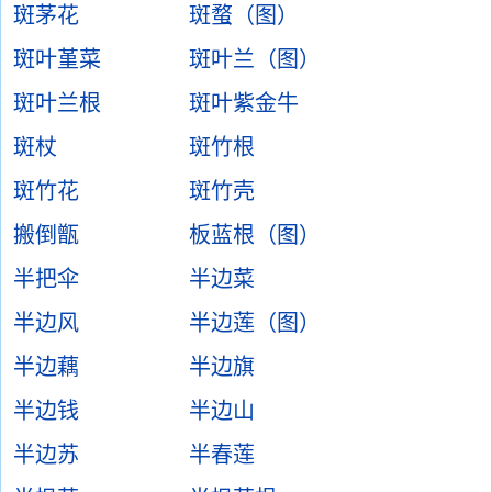
斑茅花
斑蝥（图）
斑叶堇菜
斑叶兰（图）
斑叶兰根
斑叶紫金牛
斑杖
斑竹根
斑竹花
斑竹壳
搬倒甑
板蓝根（图）
半把伞
半边菜
半边风
半边莲（图）
半边藕
半边旗
半边钱
半边山
半边苏
半春莲