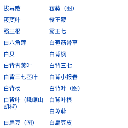
拔毒散
菝葜（图）
菝葜叶
霸王鞭
霸王根
霸王七
白八角莲
白苞筋骨草
白贝
白背枫
白背青荚叶
白背三七
白背三七茎叶
白背小报春
白背杨
白背叶（图）
白背叶（峨嵋山
白背叶根
胡椒）
白萆薢
白扁豆（图）
白扁豆皮