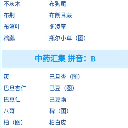
不灰木
布狗尾
布荆
布朗耳蕨
布渣叶
冬凌草
鸊鷉
瓶尔小草（图）
中药汇集 拼音：B
菝
巴旦杏（图）
巴旦杏仁
巴豆（图）
巴豆仁
巴豆霜
八哥
稗（图）
柏（图）
柏白皮