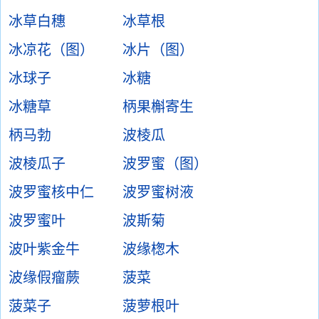
冰草白穗
冰草根
冰凉花（图）
冰片（图）
冰球子
冰糖
冰糖草
柄果槲寄生
柄马勃
波棱瓜
波棱瓜子
波罗蜜（图）
波罗蜜核中仁
波罗蜜树液
波罗蜜叶
波斯菊
波叶紫金牛
波缘楤木
波缘假瘤蕨
菠菜
菠菜子
菠萝根叶