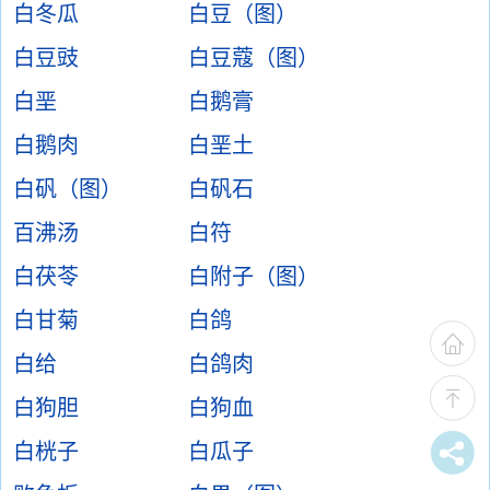
白冬瓜
白豆（图）
白豆豉
白豆蔻（图）
白垩
白鹅膏
白鹅肉
白垩土
白矾（图）
白矾石
百沸汤
白符
白茯苓
白附子（图）
白甘菊
白鸽
白给
白鸽肉
白狗胆
白狗血
白桄子
白瓜子