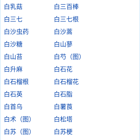
白乳菇
白三百棒
白三七
白三七根
白沙虫药
白沙蒿
白沙糖
白山蓼
白山苔
白芍（图）
白升麻
白石花
白石榴根
白石榴花
白石英
白石脂
白首乌
白薯莨
白术（图）
白松塔
白苏（图）
白苏梗