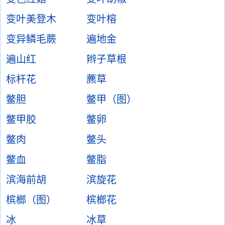
变叶美登木
变叶榕
变异鳞毛蕨
遍地金
遍山红
辫子草根
标杆花
藨草
鳖胆
鳖甲（图）
鳖甲胶
鳖卵
鳖肉
鳖头
鳖血
鳖脂
滨海前胡
滨旋花
槟榔（图）
槟榔花
冰
冰草