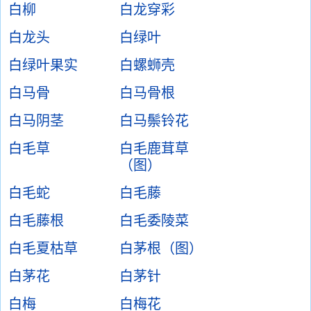
白柳
白龙穿彩
白龙头
白绿叶
白绿叶果实
白螺蛳壳
白马骨
白马骨根
白马阴茎
白马鬃铃花
白毛草
白毛鹿茸草
（图）
白毛蛇
白毛藤
白毛藤根
白毛委陵菜
白毛夏枯草
白茅根（图）
白茅花
白茅针
白梅
白梅花