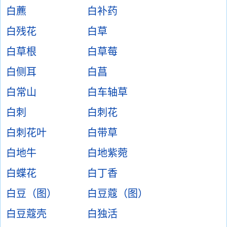
白藨
白补药
白残花
白草
白草根
白草莓
白侧耳
白菖
白常山
白车轴草
白刺
白刺花
白刺花叶
白带草
白地牛
白地紫菀
白蝶花
白丁香
白豆（图）
白豆蔻（图）
白豆蔻壳
白独活