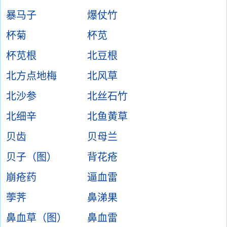
暴马子
爆仗竹
杯菊
杯苋
杯苋根
北豆根
北方点地梅
北风草
北沙参
北丝石竹
北细辛
北鱼黄草
贝齿
贝母兰
贝子（图）
背花疮
崩疮药
逼血雷
荸荠
鼻涕果
鼻血草（图）
鼻血雷