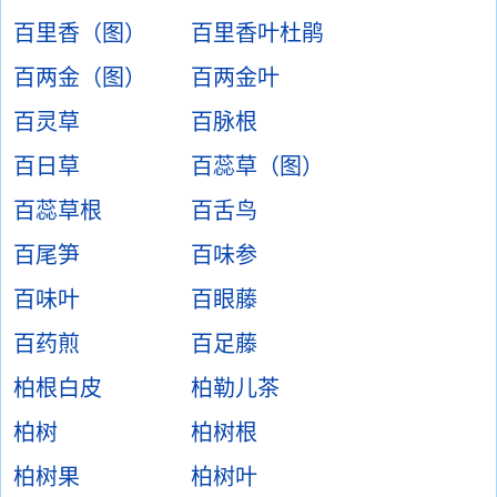
百里香（图）
百里香叶杜鹃
百两金（图）
百两金叶
百灵草
百脉根
百日草
百蕊草（图）
百蕊草根
百舌鸟
百尾笋
百味参
百味叶
百眼藤
百药煎
百足藤
柏根白皮
柏勒儿茶
柏树
柏树根
柏树果
柏树叶