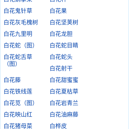
白花鬼针草
白花果
白花灰毛槐树
白花坚荚树
白花九里明
白花龙胆
白花蛇（图）
白花蛇目睛
白花蛇舌草
白花蛇头
（图）
白花射干
白花藤
白花甜蜜蜜
白花铁线莲
白花夏枯草
白花苋（图）
白花岩青兰
白花映山红
白花油麻藤
白花猪母菜
白桦皮