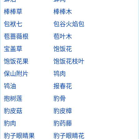
棒棒草
棒棒木
包袱七
包谷火焰包
苞蔷薇根
苞叶木
宝盖草
饱饭花
饱饭花果
饱饭花枝叶
保山附片
鸨肉
鸨油
报春花
抱树莲
豹骨
豹皮菇
豹皮樟
豹肉
豹药藤
豹子眼睛果
豹子眼睛花