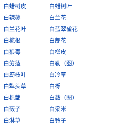
白蜡树皮
白蜡树叶
白辣蓼
白兰花
白兰花叶
白蓝翠雀花
白榄根
白郎花
白狼毒
白榔皮
白竻薳
白勒（图）
白簕枝叶
白冷草
白犁头草
白栎
白栎蔀
白蔹（图）
白蔹子
白粱米
白淋草
白铃子