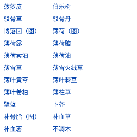
菠萝皮
伯乐树
驳骨草
驳骨丹
博落回（图）
薄荷（图）
薄荷露
薄荷脑
薄荷素油
薄荷油
薄雪草
薄雪火绒草
薄叶黄芩
薄叶棘豆
薄叶卷柏
薄柱草
擘蓝
卜芥
补骨脂（图）
补血草
补血薯
不凋木