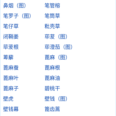
鼻烟（图）
笔管榕
笔罗子（图）
笔筒草
笔仔草
粃壳草
闭鞘姜
荜茇（图）
荜茇根
荜澄茄（图）
萆薢
蓖麻（图）
蓖麻蚕
蓖麻根
蓖麻叶
蓖麻油
蓖麻子
碧桃干
壁虎
壁钱（图）
壁钱幕
篦齿蒿