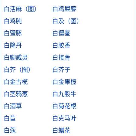
白活麻（图）
白鸡屎藤
白鸡肫
白及（图）
白暨豚
白僵蚕
白降丹
白胶香
白脚威灵
白接骨
白芥（图）
白芥子
白金古榄
白金果榄
白茎鸦葱
白九股牛
白酒草
白菊花根
白苣
白克马叶
白蔻
白蜡花