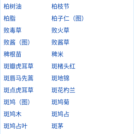
柏树油
柏枝节
柏脂
柏子仁（图）
败毒草
败火草
败酱（图）
败酱草
稗根苗
稗米
斑瓣虎耳草
斑楮头红
斑唇马先蒿
斑地锦
斑点虎耳草
斑花杓兰
斑鸠（图）
斑鸠菊
斑鸠木
斑鸠占
斑鸠占叶
斑茅