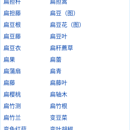
扁担杆
扁担蒿
扁担藤
扁豆（图）
扁豆根
扁豆花（图）
扁豆藤
扁豆叶
扁豆衣
扁秆藨草
扁果
扁蕾
扁蒲扇
扁青
扁藤
扁藤叶
扁樱桃
扁轴木
扁竹测
扁竹根
扁竹兰
变豆菜
变色红菇
变叶胡椒