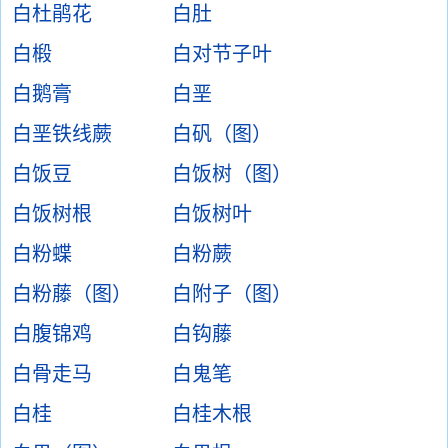
白杜鹃花
白肚
白椴
白对节子叶
白鹅膏
白垩
白垩铁线蕨
白矾（图）
白饭豆
白饭树（图）
白饭树根
白饭树叶
白粉蝶
白粉蕨
白粉藤（图）
白附子（图）
白腹锦鸡
白钩藤
白骨走马
白鬼笔
白桂
白桂木根