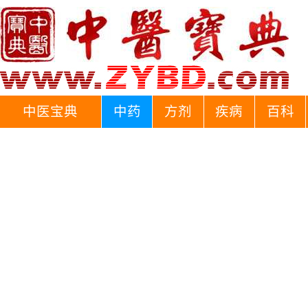
中医宝典
中药
方剂
疾病
百科