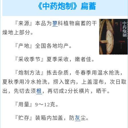
《中药炮制》扁蓄
『来源』本品为
蓼
科植物扁蓄的干
燥地上部分。
『产地』全国各地均产。
『采收季节』夏季采收，嫩者佳。
『炮制方法』拣去杂质，冬春季用温水抢洗，
夏秋季用冷水抢洗，捞入筐内，上盖湿布，次日取
出，先切去须
根
，再切成2分长横片，晒干。
『用量』9～12克。
『贮存』装箱内加盖，防
灰
尘。