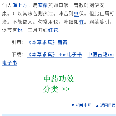
仙人
海上方
。扁
蓄
醋
煎通口咽。管教时刻便安
康。）以其味苦则热泄。味苦则
虫
伏。但此止属标
治。不能益人。勿常用也。叶细如
竹
。弱茎蔓引。
促节有
粉
。三月开细
红花
。
引用：
《本草求真》扁蓄
下载：
《本草求真》chm电子书
中医古籍txt
电子书
▼ 相关中药
▲ 返回目录