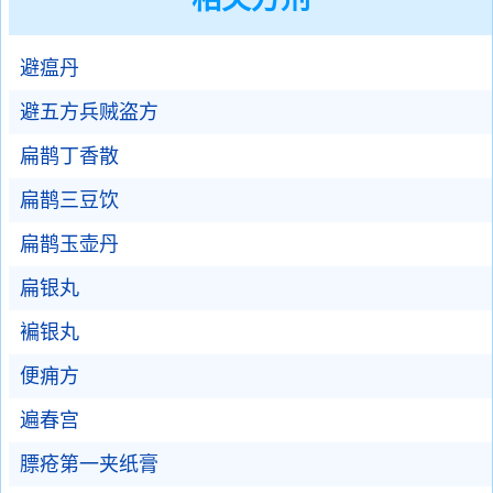
避瘟丹
避五方兵贼盗方
扁鹊丁香散
扁鹊三豆饮
扁鹊玉壶丹
扁银丸
褊银丸
便痈方
遍春宫
膘疮第一夹纸膏