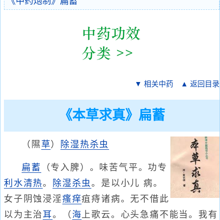
《中药炮制》扁蓄
▼ 相关中药
▲ 返回目录
《本草求真》扁蓄
（隰
草
）
除湿热
杀虫
扁蓄
（专入脾）。味苦气平。功专
利水
清热
。
除湿
杀虫
。是以小儿 病。
女子阴蚀浸淫
瘙痒
疽痔诸病。无不借此
以为主治
耳
。（
海
上歌云。心头急痛不能当。我有