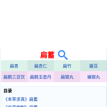
扁蓄
扁青
扁杏仁
扁竹
匾豆
扁鹊三豆饮
扁鹊玉壶丹
扁银丸
褊银丸
目录
《本草求真》扁蓄