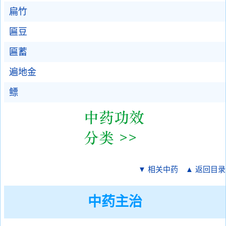
扁竹
匾豆
匾蓄
遍地金
鳔
▼ 相关中药
▲ 返回目录
中药主治