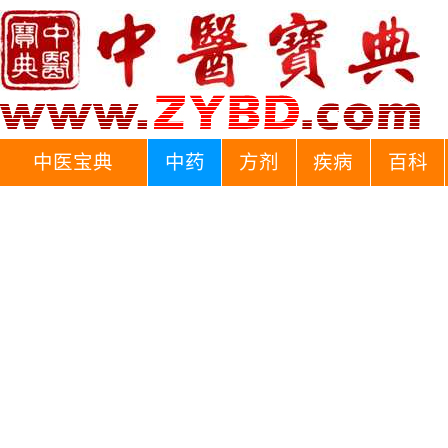
中医宝典
中药
方剂
疾病
百科