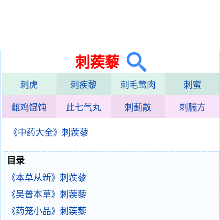
刺蒺藜
刺虎
刺疾黎
刺毛莺肉
刺蜜
雌鸡馄饨
此七气丸
刺蓟散
刺腨方
《中药大全》刺蒺藜
目录
《本草从新》刺蒺藜
《吴普本草》刺蒺藜
《药笼小品》刺蒺藜