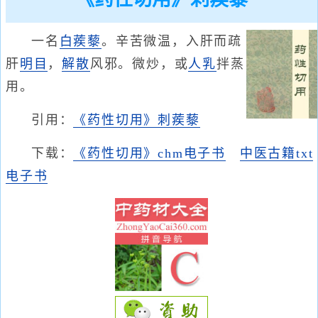
一名
白蒺藜
。辛苦微温，入肝而疏
肝
明目
，
解散
风邪。微炒，或
人乳
拌蒸
用。
引用：
《药性切用》刺蒺藜
下载：
《药性切用》chm电子书
中医古籍txt
电子书