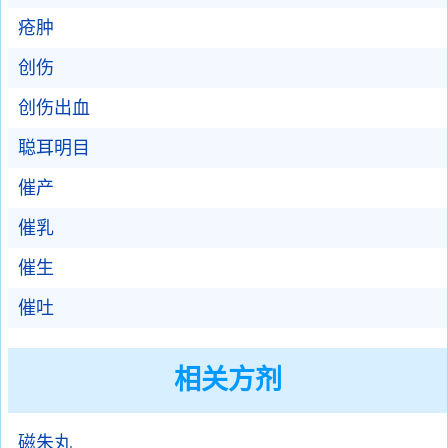
疮肿
创伤
创伤出血
聪耳明目
催产
催乳
催生
催吐
相关方剂
磁朱丸