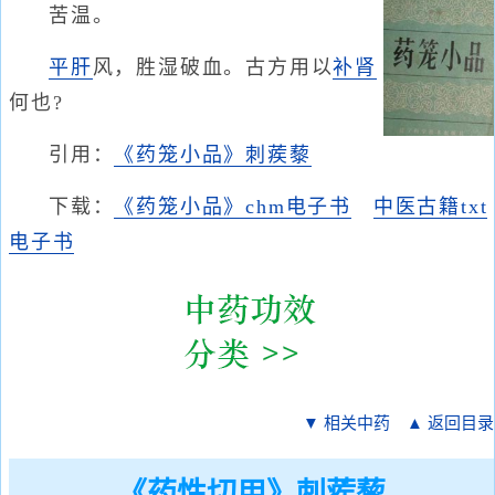
苦温。
平肝
风，胜湿破血。古方用以
补肾
何也?
引用：
《药笼小品》刺蒺藜
下载：
《药笼小品》chm电子书
中医古籍txt
电子书
▼ 相关中药
▲ 返回目录
《药性切用》刺蒺藜