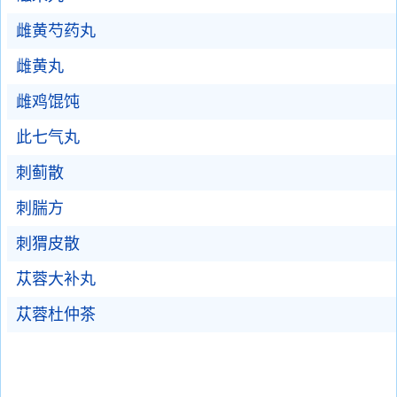
雌黄芍药丸
雌黄丸
雌鸡馄饨
此七气丸
刺蓟散
刺腨方
刺猬皮散
苁蓉大补丸
苁蓉杜仲茶