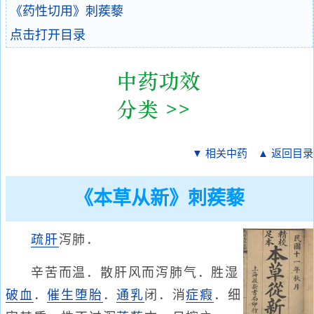
《药性切用》刺蒺藜
点击打开目录
▼ 相关中药
▲ 返回目录
《本草从新》刺蒺藜
疏肝
泻肺．
辛苦而温．散肝风而泻肺气．胜湿
破血
．
催生
堕胎
．
通乳
闭．消
症瘕
．细