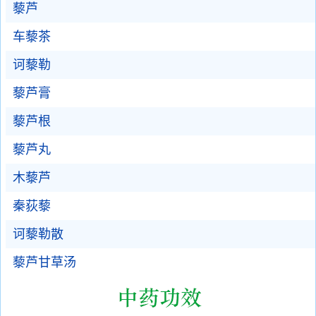
藜芦
车藜茶
诃藜勒
藜芦膏
藜芦根
藜芦丸
木藜芦
秦荻藜
诃藜勒散
藜芦甘草汤