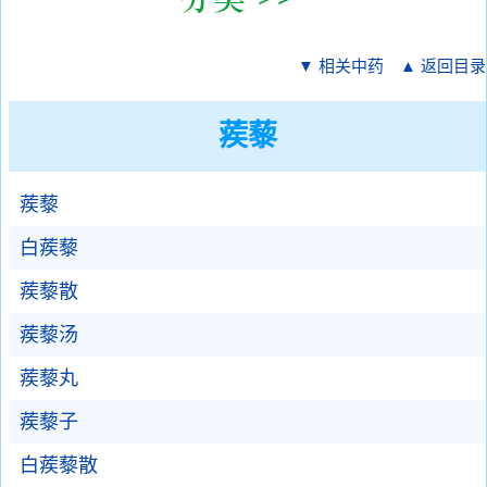
▼ 相关中药
▲ 返回目录
蒺藜
蒺藜
白蒺藜
蒺藜散
蒺藜汤
蒺藜丸
蒺藜子
白蒺藜散