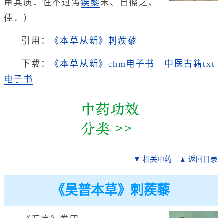
审其质．性不过泻
蒺藜
末、日擦之、
佳．）
引用：
《本草从新》刺蒺藜
下载：
《本草从新》chm电子书
中医古籍txt
电子书
▼ 相关中药
▲ 返回目录
《吴普本草》刺蒺藜