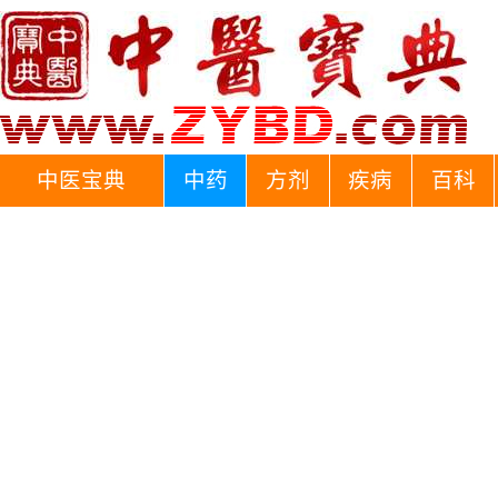
中医宝典
中药
方剂
疾病
百科