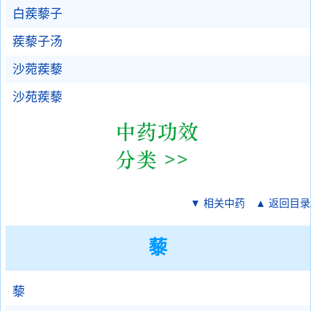
白蒺藜子
蒺藜子汤
沙菀蒺藜
沙苑蒺藜
▼ 相关中药
▲ 返回目录
藜
藜