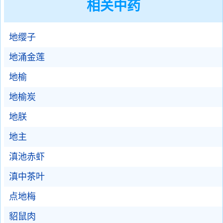
相关中药
地缨子
地涌金莲
地榆
地榆炭
地朕
地主
滇池赤虾
滇中茶叶
点地梅
貂鼠肉