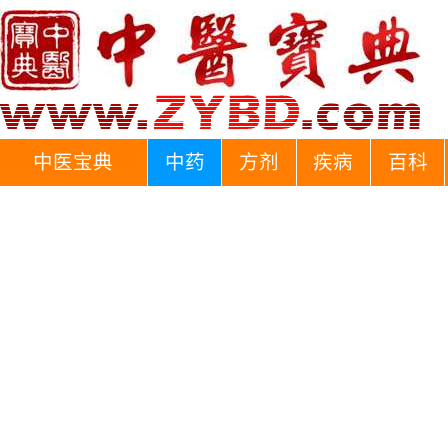
中医宝典
中药
方剂
疾病
百科