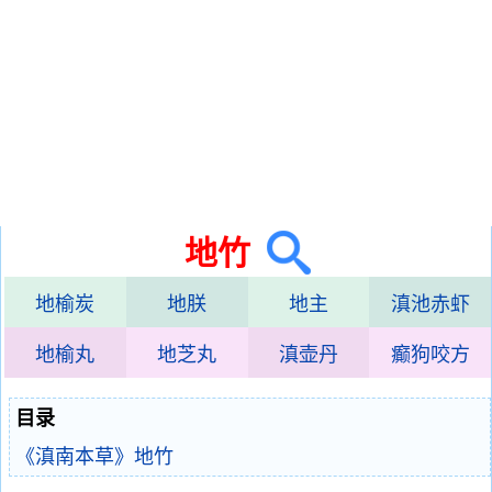
地竹
地榆炭
地朕
地主
滇池赤虾
地榆丸
地芝丸
滇壶丹
癫狗咬方
目录
《滇南本草》地竹