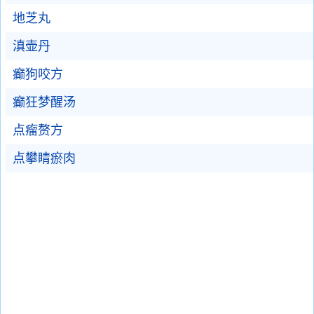
地芝丸
滇壶丹
癫狗咬方
癫狂梦醒汤
点瘤赘方
点攀睛瘀肉