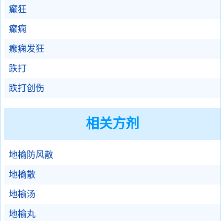
癫狂
癫痫
癫痫发狂
跌打
跌打创伤
相关方剂
地榆防风散
地榆散
地榆汤
地榆丸