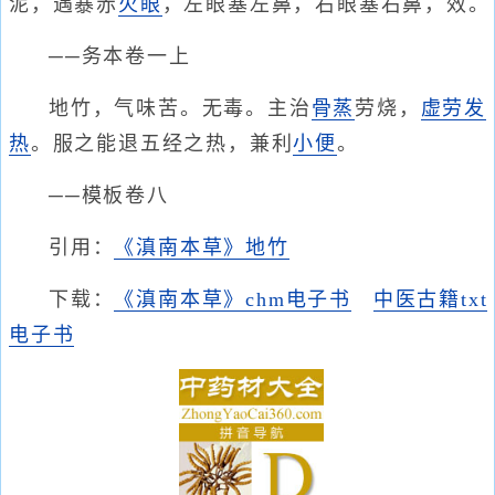
泥，遇暴赤
火眼
，左眼塞左鼻，右眼塞右鼻，效。
──务本卷一上
地竹，气味苦。无毒。主治
骨蒸
劳烧，
虚劳
发
热
。服之能退五经之热，兼利
小便
。
──模板卷八
引用：
《滇南本草》地竹
下载：
《滇南本草》chm电子书
中医古籍txt
电子书