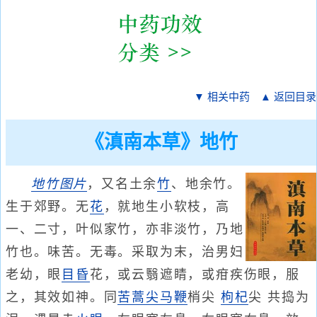
▼ 相关中药
▲ 返回目录
《滇南本草》地竹
地竹
图片
，又名土余
竹
、地余竹。
生于郊野。无
花
，就地生小软枝，高
一、二寸，叶似家竹，亦非淡竹，乃地
竹也。味苦。无毒。采取为末，治男妇
老幼，眼
目昏
花，或云翳遮睛，或疳疾伤眼，服
之，其效如神。同
苦蒿尖
马鞭
梢尖
枸杞
尖 共捣为