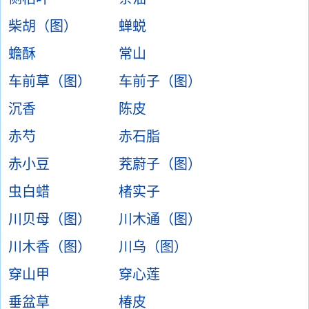
柴胡（图）
蝉蜕
蟾酥
常山
车前草（图）
车前子（图）
沉香
陈皮
赤芍
赤石脂
赤小豆
茺蔚子（图）
虫白蜡
楮实子
川贝母（图）
川木通（图）
川木香（图）
川乌（图）
穿山甲
穿心莲
垂盆草
椿皮