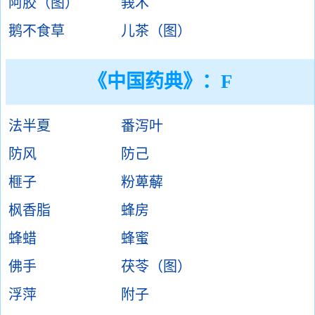
阿胶（图）
莪术
鹅不食草
儿茶（图）
《中国药典》：F
法半夏
番泻叶
防风
防己
榧子
粉萆薢
枫香脂
蜂房
蜂蜡
蜂蜜
佛手
茯苓（图）
浮萍
附子