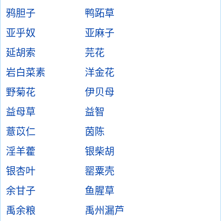
鸦胆子
鸭跖草
亚乎奴
亚麻子
延胡索
芫花
岩白菜素
洋金花
野菊花
伊贝母
益母草
益智
薏苡仁
茵陈
淫羊藿
银柴胡
银杏叶
罂粟壳
余甘子
鱼腥草
禹余粮
禹州漏芦