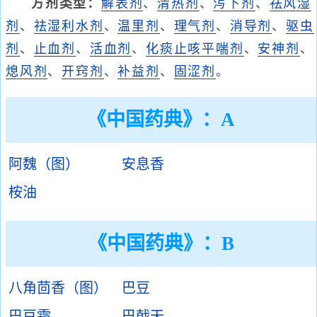
方剂类型：
解表剂
、
清热剂
、
泻下剂
、
祛风湿
剂
、
祛湿利水剂
、
温里剂
、
理气剂
、
消导剂
、
驱虫
剂
、
止血剂
、
活血剂
、
化痰止咳平喘剂
、
安神剂
、
熄风剂
、
开窍剂
、
补益剂
、
固涩剂
。
《中国药典》：A
阿魏（图）
安息香
桉油
《中国药典》：B
八角茴香（图）
巴豆
巴豆霜
巴戟天