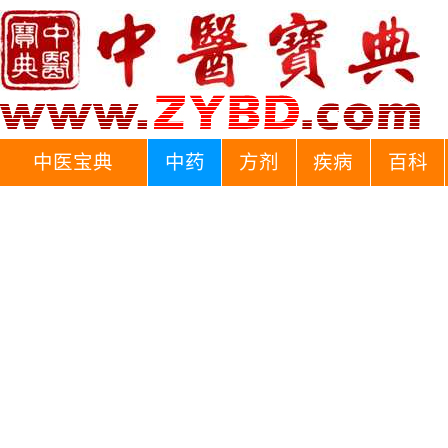
中医宝典
中药
方剂
疾病
百科