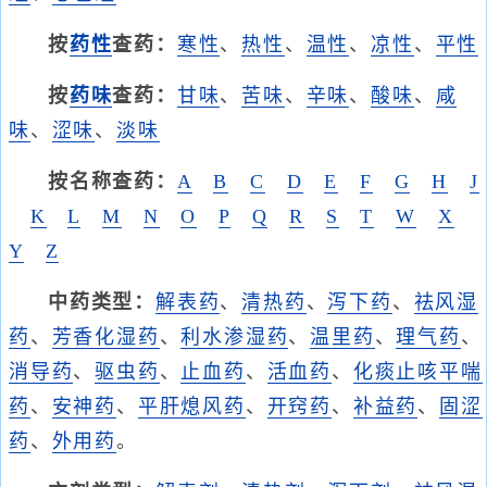
按
药性
查药：
寒性
、
热性
、
温性
、
凉性
、
平性
按
药味
查药：
甘味
、
苦味
、
辛味
、
酸味
、
咸
味
、
涩味
、
淡味
按名称查药：
A
B
C
D
E
F
G
H
J
K
L
M
N
O
P
Q
R
S
T
W
X
Y
Z
中药类型：
解表药
、
清热药
、
泻下药
、
祛风湿
药
、
芳香化湿药
、
利水渗湿药
、
温里药
、
理气药
、
消导药
、
驱虫药
、
止血药
、
活血药
、
化痰止咳平喘
药
、
安神药
、
平肝熄风药
、
开窍药
、
补益药
、
固涩
药
、
外用药
。