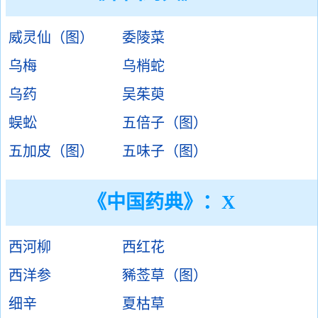
威灵仙（图）
委陵菜
乌梅
乌梢蛇
乌药
吴茱萸
蜈蚣
五倍子（图）
五加皮（图）
五味子（图）
《中国药典》：X
西河柳
西红花
西洋参
豨莶草（图）
细辛
夏枯草