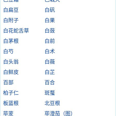
白扁豆
白矾
白附子
白果
白花蛇舌草
白蔹
白茅根
白前
白芍
白术
白头翁
白薇
白鲜皮
白芷
百部
百合
柏子仁
斑蝥
板蓝根
北豆根
荜茇
荜澄茄（图）