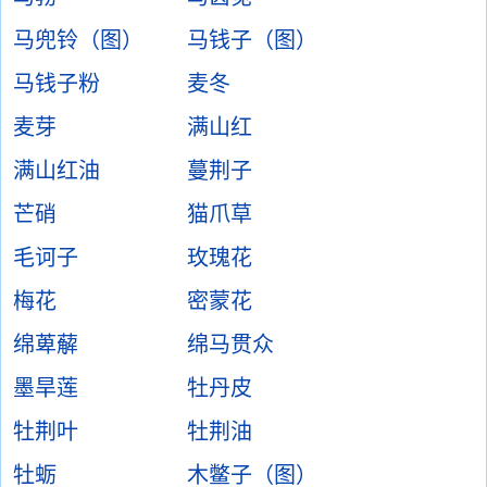
马兜铃（图）
马钱子（图）
马钱子粉
麦冬
麦芽
满山红
满山红油
蔓荆子
芒硝
猫爪草
毛诃子
玫瑰花
梅花
密蒙花
绵萆薢
绵马贯众
墨旱莲
牡丹皮
牡荆叶
牡荆油
牡蛎
木鳖子（图）