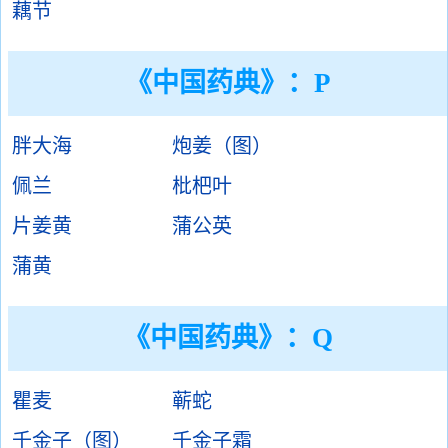
藕节
《中国药典》：P
胖大海
炮姜（图）
佩兰
枇杷叶
片姜黄
蒲公英
蒲黄
《中国药典》：Q
瞿麦
蕲蛇
千金子（图）
千金子霜