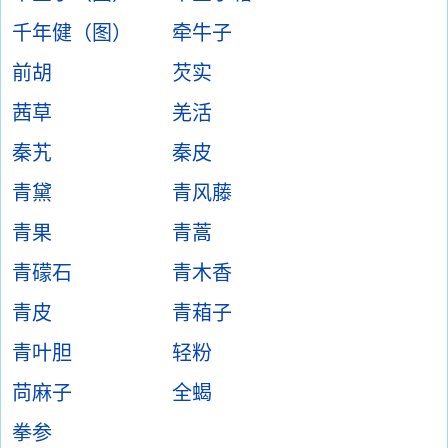
千年健（图）
牵牛子
前胡
芡实
茜草
羌活
秦艽
秦皮
青黛
青风藤
青果
青蒿
青礞石
青木香
青皮
青葙子
青叶胆
轻粉
苘麻子
全蝎
拳参