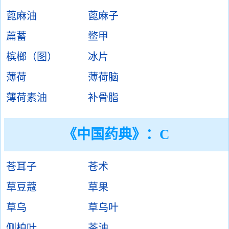
蓖麻油
蓖麻子
萹蓄
鳖甲
槟榔（图）
冰片
薄荷
薄荷脑
薄荷素油
补骨脂
《中国药典》：C
苍耳子
苍术
草豆蔻
草果
草乌
草乌叶
侧柏叶
茶油