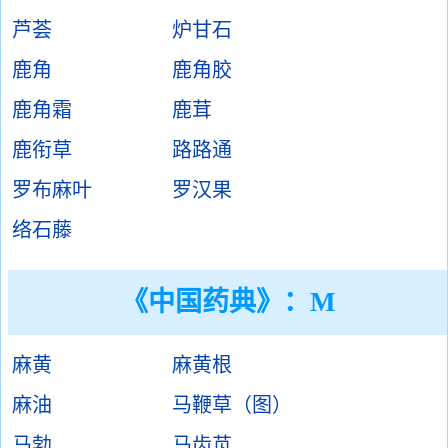
芦荟
炉甘石
鹿角
鹿角胶
鹿角霜
鹿茸
鹿衔草
路路通
罗布麻叶
罗汉果
络石藤
《中国药典》：M
麻黄
麻黄根
麻油
马鞭草（图）
马勃
马齿苋