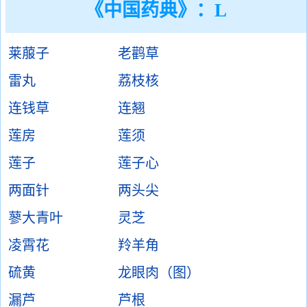
《中国药典》：L
莱菔子
老鹳草
雷丸
荔枝核
连钱草
连翘
莲房
莲须
莲子
莲子心
两面针
两头尖
蓼大青叶
灵芝
凌霄花
羚羊角
硫黄
龙眼肉（图）
漏芦
芦根