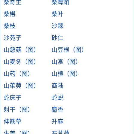
桑寄生
桑螵蛸
桑椹
桑叶
桑枝
沙棘
沙苑子
砂仁
山慈菇（图）
山豆根（图）
山麦冬（图）
山柰（图）
山药（图）
山楂（图）
山茱萸（图）
商陆
蛇床子
蛇蜕
射干（图）
麝香
伸筋草
升麻
生姜（图）
石菖蒲