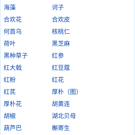
海藻
诃子
合欢花
合欢皮
何首乌
核桃仁
荷叶
黑芝麻
黑种草子
红参
红大戟
红豆蔻
红粉
红花
红芪
厚朴（图）
厚朴花
胡黄连
胡椒
湖北贝母
葫芦巴
槲寄生