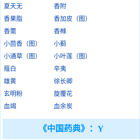
夏天无
香附
香果脂
香加皮（图）
香薷
香橼
小茴香（图）
小蓟
小通草（图）
小叶莲（图）
薤白
辛夷
雄黄
徐长卿
玄明粉
旋覆花
血竭
血余炭
《中国药典》：Y