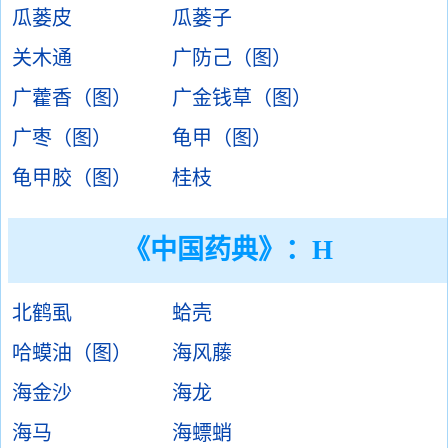
瓜蒌皮
瓜蒌子
关木通
广防己（图）
广藿香（图）
广金钱草（图）
广枣（图）
龟甲（图）
龟甲胶（图）
桂枝
《中国药典》：H
北鹤虱
蛤壳
哈蟆油（图）
海风藤
海金沙
海龙
海马
海螵蛸