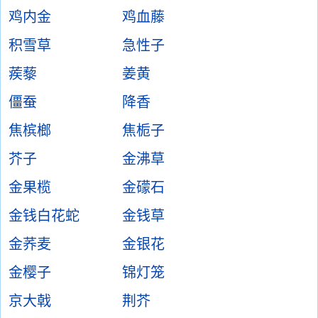
鸡内金
鸡血藤
积雪草
急性子
蒺藜
姜黄
僵蚕
降香
焦槟榔
焦栀子
芥子
金沸草
金果榄
金礞石
金钱白花蛇
金钱草
金荞麦
金银花
金樱子
锦灯笼
京大戟
荆芥