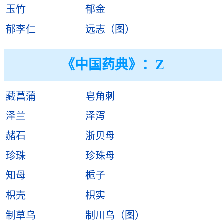
玉竹
郁金
郁李仁
远志（图）
《中国药典》：Z
藏菖蒲
皂角刺
泽兰
泽泻
赭石
浙贝母
珍珠
珍珠母
知母
栀子
枳壳
枳实
制草乌
制川乌（图）