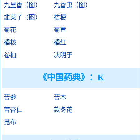
九里香（图）
九香虫（图）
韭菜子（图）
桔梗
菊花
菊苣
橘核
橘红
卷柏
决明子
《中国药典》：K
苦参
苦木
苦杏仁
款冬花
昆布