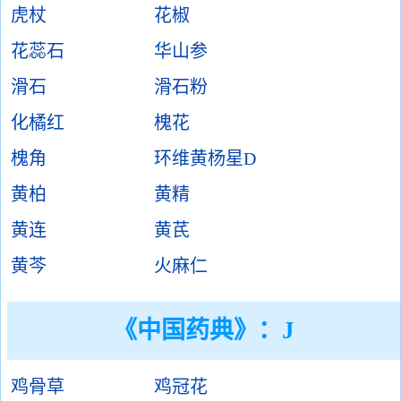
虎杖
花椒
花蕊石
华山参
滑石
滑石粉
化橘红
槐花
槐角
环维黄杨星D
黄柏
黄精
黄连
黄芪
黄芩
火麻仁
《中国药典》：J
鸡骨草
鸡冠花