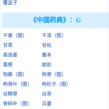
覆盆子
《中国药典》：G
干姜（图）
干漆（图）
甘草
甘松
高良姜
藁本
葛根
蛤蚧
钩藤（图）
狗脊（图）
枸骨叶（图）
枸杞子（图）
谷精草
谷芽
骨碎补（图）
瓜蒌