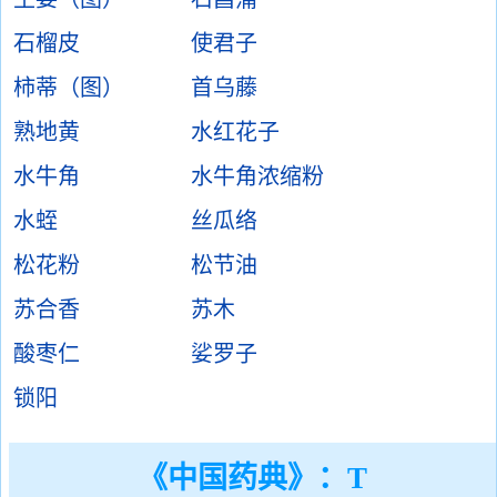
石榴皮
使君子
柿蒂（图）
首乌藤
熟地黄
水红花子
水牛角
水牛角浓缩粉
水蛭
丝瓜络
松花粉
松节油
苏合香
苏木
酸枣仁
娑罗子
锁阳
《中国药典》：T