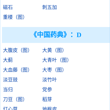
磁石
刺五加
重楼（图）
《中国药典》：D
大腹皮（图）
大黄（图）
大蓟
大青叶（图）
大血藤（图）
大枣（图）
淡豆豉
淡竹叶
当归
党参
刀豆（图）
稻芽
灯心草
地枫皮