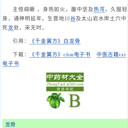
主惊痫螈 ，身热如火，腹中坚及
热泻
。久服轻
身，通神明延年。生晋地川
谷
及太山岩水岸土穴中
死
龙
处，采无时。
引用：
《千金翼方》白龙骨
下载：
《千金翼方》chm电子书
中医古籍txt
电子书
龙骨