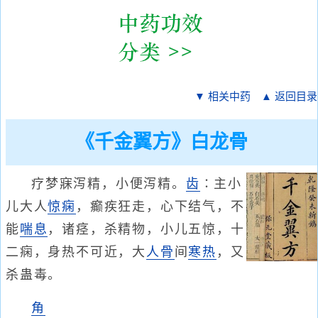
▼ 相关中药
▲ 返回目录
《千金翼方》白龙骨
疗梦寐泻精，小便泻精。
齿
∶主小
儿大人
惊痫
，癫疾狂走，心下结气，不
能
喘息
，诸痉，杀精物，小儿五惊，十
二痫，身热不可近，大
人骨
间
寒热
，又
杀蛊毒。
角