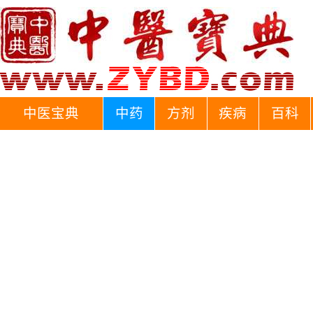
中医宝典
中药
方剂
疾病
百科