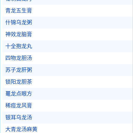
青龙五生膏
什锦乌龙粥
神效龙脑膏
十全抱龙丸
四物龙胆汤
苏子龙肝粥
锁阳龙胆茶
鼍龙点眼方
稀痘龙风膏
银耳乌龙汤
大青龙汤麻黄