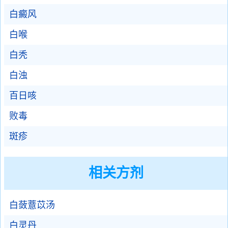
白癜风
白喉
白秃
白浊
百日咳
败毒
斑疹
相关方剂
白蔹薏苡汤
白灵丹