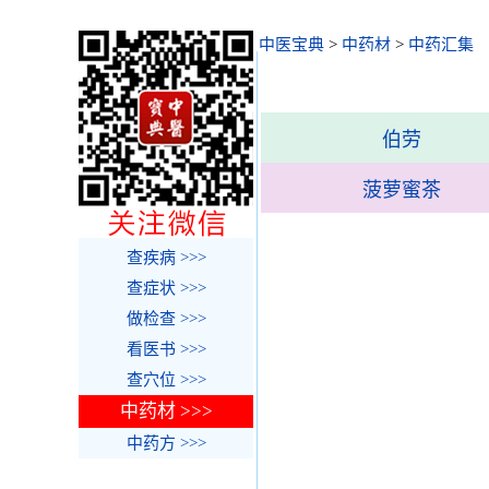
中医宝典
>
中药材
>
中药汇集
伯劳
菠萝蜜茶
查疾病 >>>
查症状 >>>
做检查 >>>
看医书 >>>
查穴位 >>>
中药材 >>>
中药方 >>>