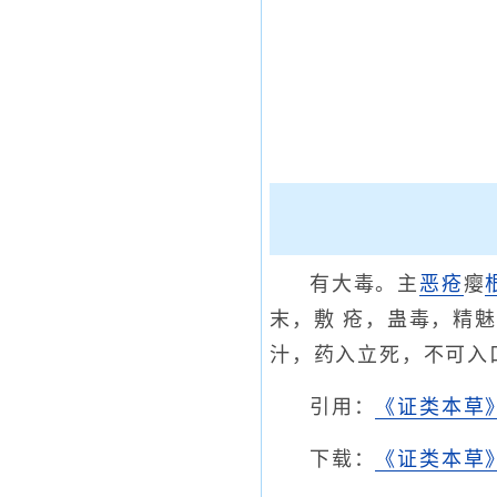
有大毒。主
恶疮
瘿
末，敷 疮，蛊毒，精
汁，药入立死，不可入
引用：
《证类本草
下载：
《证类本草》