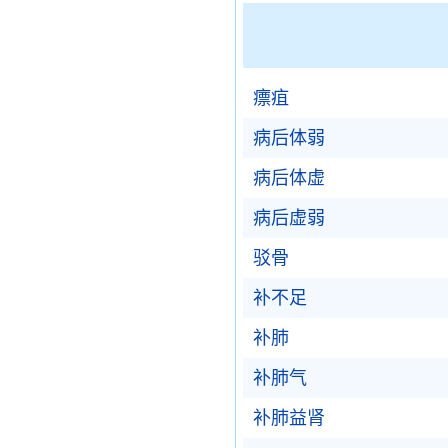
瘭疽
病后体弱
病后体虚
病后虚弱
驳骨
补不足
补肺
补肺气
补肺益肾