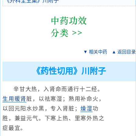
《外科全生集》川附子
▼ 相关中药
▲ 返回目录
《药性切用》川附子
辛甘大热，入肾命而通行十二经。
生用
暖肾
脏，以祛寒湿；熟用补命火，
以回元阳水炒黑，专入肾脏；
燥湿
功
胜，兼益元气。下寒上热、里寒外热之
症最宜。