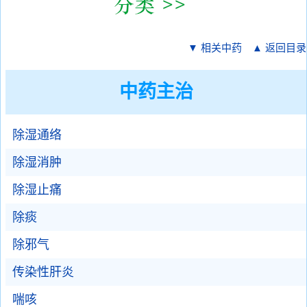
▼ 相关中药
▲ 返回目录
中药主治
除湿通络
除湿消肿
除湿止痛
除痰
除邪气
传染性肝炎
喘咳