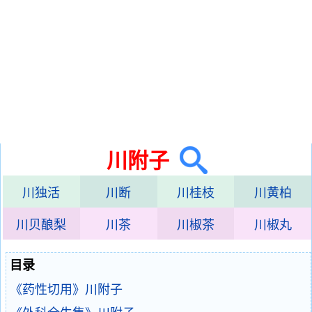
川附子
川独活
川断
川桂枝
川黄柏
川贝酿梨
川茶
川椒茶
川椒丸
目录
《药性切用》川附子