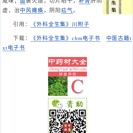
咸味，
面
裹火煨，切片晒干，
补肾
肝阴
虚，治
中风瘫痪
，阴阳
疝气
。
引用：
《外科全生集》川附子
下载：
《外科全生集》chm电子书
中医古籍t
xt电子书