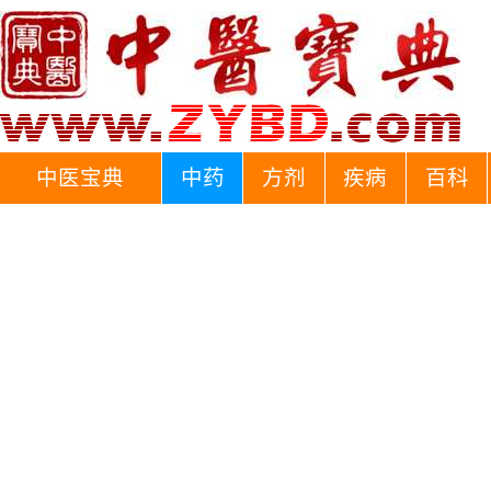
中医宝典
中药
方剂
疾病
百科