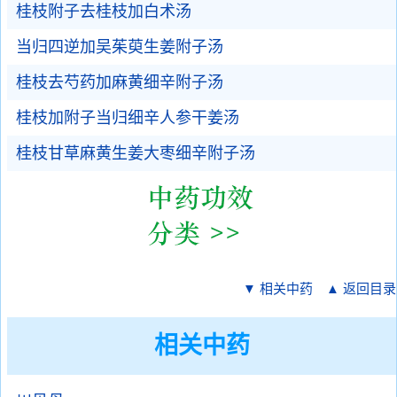
桂枝附子去桂枝加白术汤
当归四逆加吴茱萸生姜附子汤
桂枝去芍药加麻黄细辛附子汤
桂枝加附子当归细辛人参干姜汤
桂枝甘草麻黄生姜大枣细辛附子汤
▼ 相关中药
▲ 返回目录
相关中药