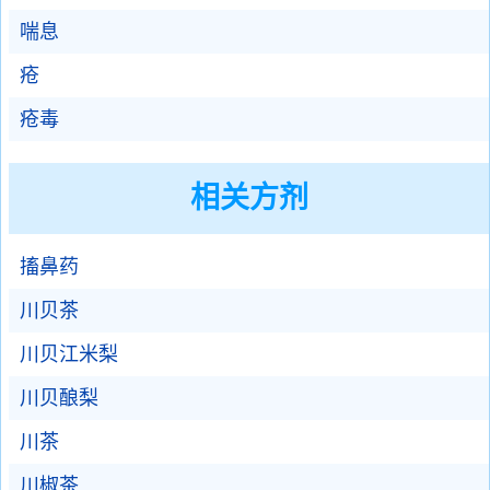
喘息
疮
疮毒
相关方剂
搐鼻药
川贝茶
川贝江米梨
川贝酿梨
川茶
川椒茶