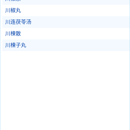
川椒丸
川连茯苓汤
川楝散
川楝子丸