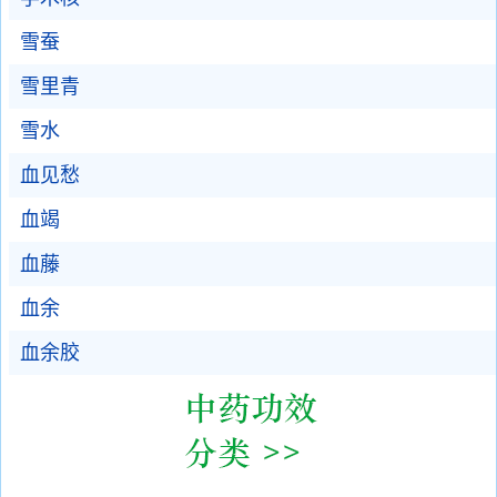
雪蚕
雪里青
雪水
血见愁
血竭
血藤
血余
血余胶