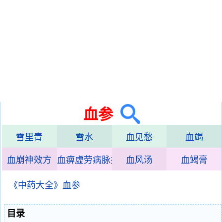
血参
雪里青
雪水
血见愁
血竭
血崩神效方
血痹虚劳病脉并治
血风汤
血竭膏
《中药大全》血参
目录