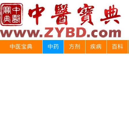
中医宝典
中药
方剂
疾病
百科