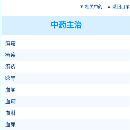
▼ 相关中药
▲ 返回目录
中药主治
癣疮
癣疾
癣疥
眩晕
血崩
血痢
血淋
血尿