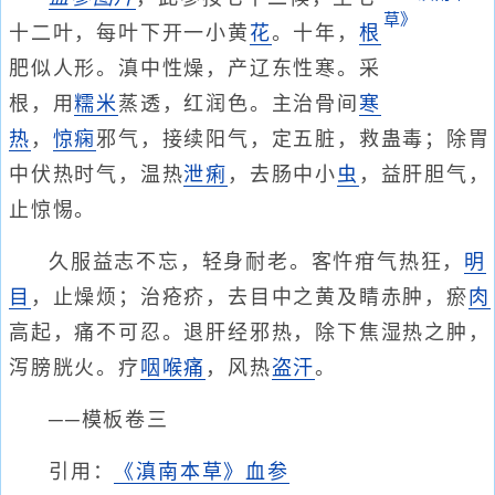
十二叶，每叶下开一小黄
花
。十年，
根
肥似人形。滇中性燥，产辽东性寒。采
根，用
糯米
蒸透，红润色。主治骨间
寒
热
，
惊痫
邪气，接续阳气，定五脏，救蛊毒；除胃
中伏热时气，温热
泄痢
，去肠中小
虫
，益肝胆气，
止惊惕。
久服益志不忘，轻身耐老。客忤疳气热狂，
明
目
，止燥烦；治疮疥，去目中之黄及睛赤肿，瘀
肉
高起，痛不可忍。退肝经邪热，除下焦湿热之肿，
泻膀胱火。疗
咽喉痛
，风热
盗汗
。
──模板卷三
引用：
《滇南本草》血参