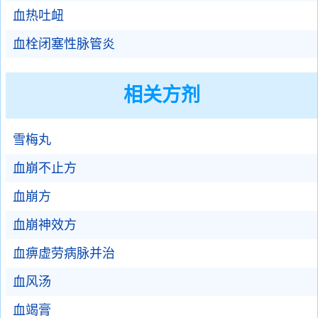
血热吐衄
血栓闭塞性脉管炎
相关方剂
雪梅丸
血崩不止方
血崩方
血崩神效方
血痹虚劳病脉并治
血风汤
血竭膏