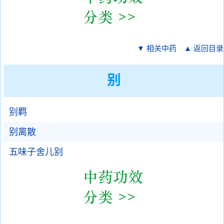
▼ 相关中药
▲ 返回目录
别
别羁
别离散
五味子舍儿别