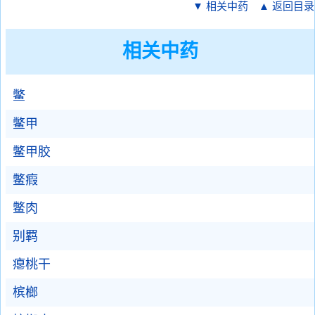
▼ 相关中药
▲ 返回目录
相关中药
鳖
鳖甲
鳖甲胶
鳖瘕
鳖肉
别羁
瘪桃干
槟榔