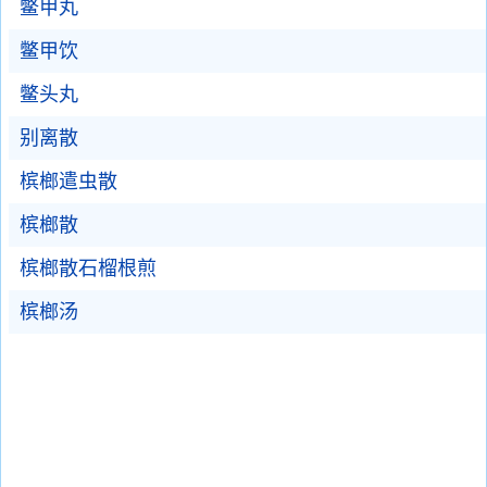
鳖甲丸
鳖甲饮
鳖头丸
别离散
槟榔遣虫散
槟榔散
槟榔散石榴根煎
槟榔汤