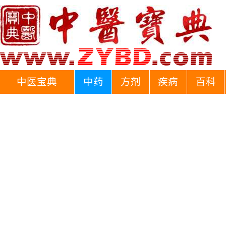
中医宝典
中药
方剂
疾病
百科