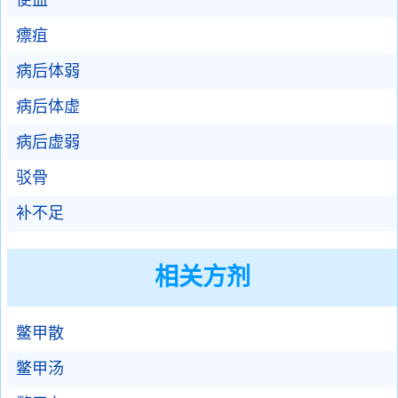
便血
瘭疽
病后体弱
病后体虚
病后虚弱
驳骨
补不足
相关方剂
鳖甲散
鳖甲汤