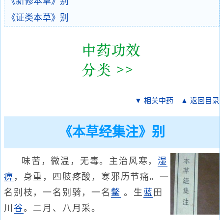
《新修本草》别
《证类本草》别
▼ 相关中药
▲ 返回目录
《本草经集注》别
味苦，微温，无毒。主治风寒，
湿
痹
，身重，四肢疼酸，寒邪历节痛。一
名别枝，一名别骑，一名
鳖
。生
蓝
田
川
谷
。二月、八月采。