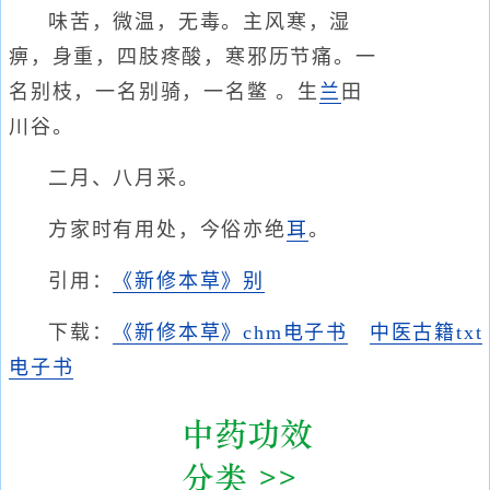
味苦，微温，无毒。主风寒，湿
痹，身重，四肢疼酸，寒邪历节痛。一
名别枝，一名别骑，一名鳖 。生
兰
田
川谷。
二月、八月采。
方家时有用处，今俗亦绝
耳
。
引用：
《新修本草》别
下载：
《新修本草》chm电子书
中医古籍txt
电子书