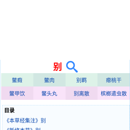
别
鳖瘕
鳖肉
别羁
瘪桃干
鳖甲饮
鳖头丸
别离散
槟榔遣虫散
目录
《本草经集注》别