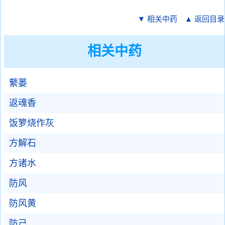
▼ 相关中药
▲ 返回目录
相关中药
蘩蒌
返魂香
饭箩烧作灰
方解石
方诸水
防风
防风黄
防己