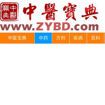
中医宝典
中药
方剂
疾病
百科