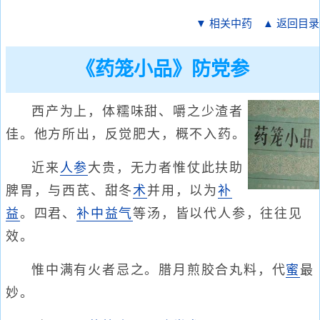
▼ 相关中药
▲ 返回目录
《药笼小品》防党参
西产为上，体糯味甜、嚼之少渣者
佳。他方所出，反觉肥大，概不入药。
近来
人参
大贵，无力者惟仗此扶助
脾胃，与西芪、甜冬
术
并用，以为
补
益
。四君、
补中益气
等汤，皆以代人参，往往见
效。
惟中满有火者忌之。腊月煎胶合丸料，代
蜜
最
妙。