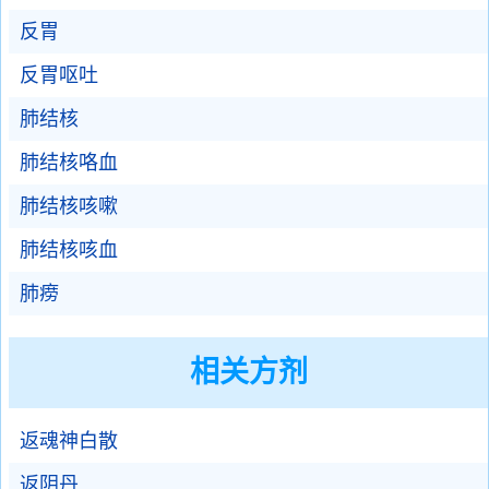
反胃
反胃呕吐
肺结核
肺结核咯血
肺结核咳嗽
肺结核咳血
肺痨
相关方剂
返魂神白散
返阴丹