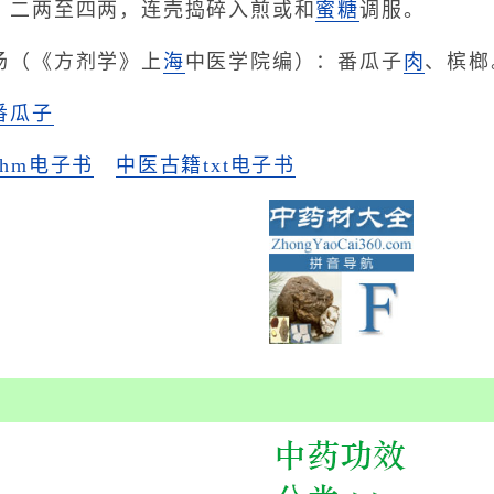
】二两至四两，连壳捣碎入煎或和
蜜
糖
调服。
汤（《方剂学》上
海
中医学院编）：番瓜子
肉
、槟榔
番瓜子
hm电子书
中医古籍txt电子书