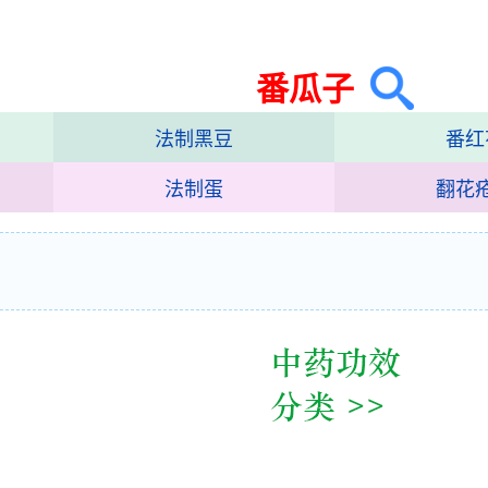
番瓜子
法制黑豆
番红
法制蛋
翻花