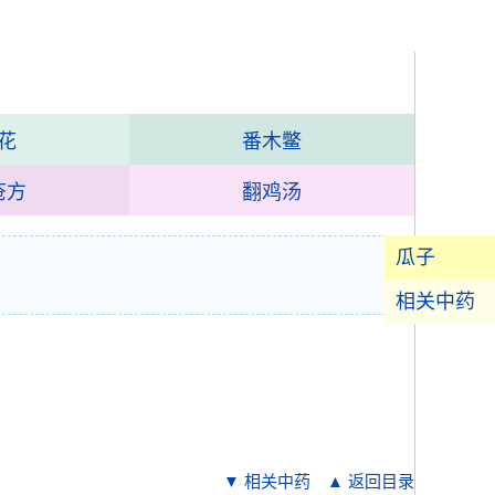
花
番木鳖
疮方
翻鸡汤
瓜子
相关中药
▼ 相关中药
▲ 返回目录