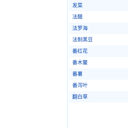
发菜
法醋
法罗海
法制黑豆
番红花
番木鳖
番薯
番泻叶
翻白草