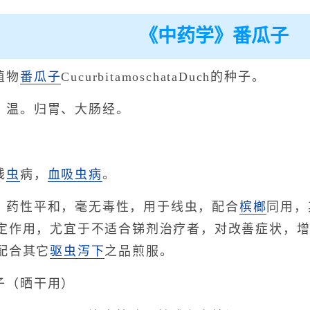
《中药学》番瓜子
植物
番瓜子
CucurbitamoschataDuch的种子。
，温。归胃、大肠经。
线
虫
病，
血吸虫病
。
，药性平和，毫无毒性，用于线虫，配合
槟榔
同用，
定作用，尤宜于不适合锑剂治疗者，对改善症状，
配合其它
驱虫
泻下
之品煎服。
子（晒干用）