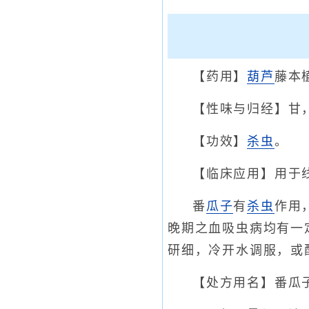
【药用】
葫芦
藤本
【性味与归经】甘
【功效】
杀虫
。
【临床应用】用于
番
瓜子
有
杀虫
作用
晚期之血吸虫病均有一
研细，冷开水调服，或
【处方用名】番瓜