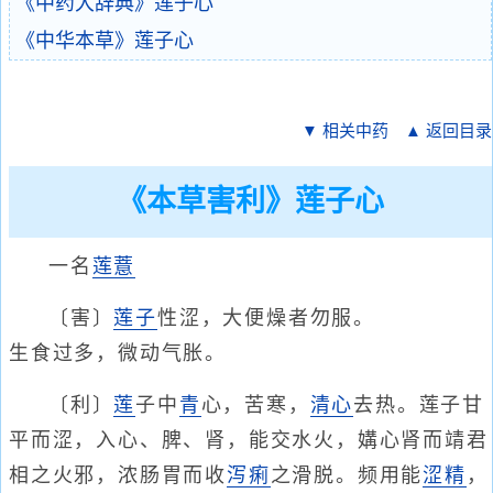
《中药大辞典》莲子心
《中华本草》莲子心
▼ 相关中药
▲ 返回目录
《本草害利》莲子心
一名
莲薏
〔害〕
莲子
性涩，大便燥者勿服。
生食过多，微动气胀。
〔利〕
莲
子中
青
心，苦寒，
清心
去热。莲子甘
平而涩，入心、脾、肾，能交水火，媾心肾而靖君
相之火邪，浓肠胃而收
泻痢
之滑脱。频用能
涩精
，