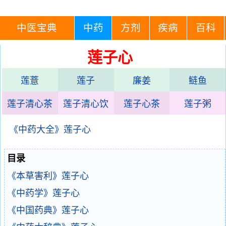
中医宝典
中药
方剂
疾病
百科
莲子心
莲薏
莲子
廉姜
鲢鱼
莲子清心茶
莲子清心饮
莲子心茶
莲子粥
《中药大全》莲子心
目录
《本草害利》莲子心
《中药学》莲子心
《中国药典》莲子心