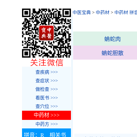
中医宝典
>
中药材
>
中药材 拼
蚺蛇肉
蚺蛇胆散
查疾病 >>>
查症状 >>>
做检查 >>>
看医书 >>>
查穴位 >>>
中药材 >>>
中药方 >>>
拼音：R 相关书