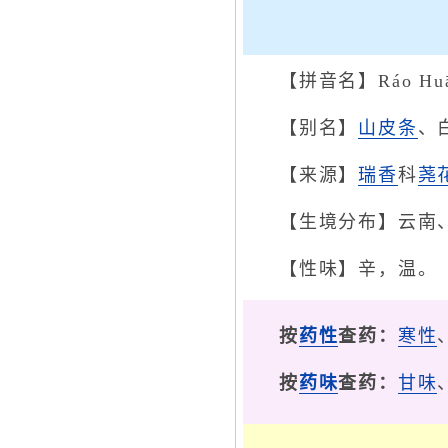
【拼音名】Ráo Hu
【别名】
山皮条
、
【来源】
瑞香
科
荛
【生境分布】云南
【性味】辛，温。
按
药性
查药：
寒性
按
药味
查药：
甘味