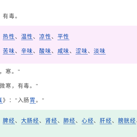
，有毒。
、
热性
、
温性
、
凉性
、
平性
、
苦味
、
辛味
、
酸味
、
咸味
、
涩味
、
淡味
，寒。"
微寒，有毒。"
真
》："入肠
胃
。"
、
脾经
、
大肠经
、
肾经
、
肺经
、
心经
、
肝经
、
膀胱经