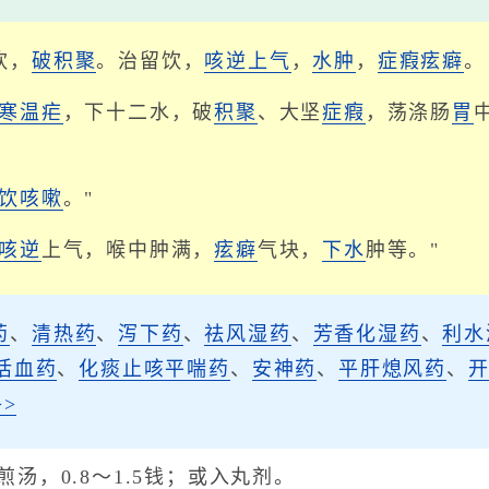
饮，
破积聚
。治留饮，
咳逆上气
，
水肿
，
症瘕
痃癖
。
寒
温疟
，下十二水，破
积聚
、大坚
症瘕
，荡涤肠
胃
饮
咳嗽
。"
咳逆
上气，喉中肿满，
痃癖
气块，
下水
肿等。"
药
、
清热药
、
泻下药
、
祛风湿药
、
芳香化湿药
、
利水
活血药
、
化痰止咳平喘药
、
安神药
、
平肝熄风药
、
>
煎汤，0.8～1.5钱；或入丸剂。