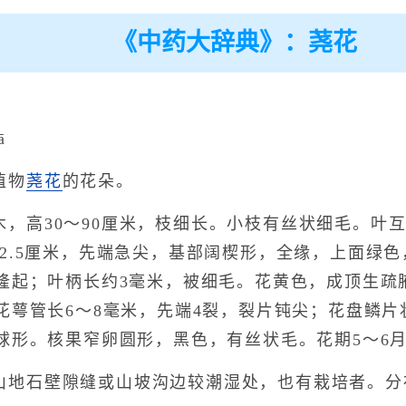
《中药大辞典》：荛花
ā
植物
荛花
的花朵。
木，高30～90厘米，枝细长。小枝有丝状细毛。叶
1.5～2.5厘米，先端急尖，基部阔楔形，全缘，上面
隆起；叶柄长约3毫米，被细毛。花黄色，成顶生疏
花萼管长6～8毫米，先端4裂，裂片钝尖；花盘鳞片
球形。核果窄卵圆形，黑色，有丝状毛。花期5～6
山地石壁隙缝或山坡沟边较潮湿处，也有栽培者。分