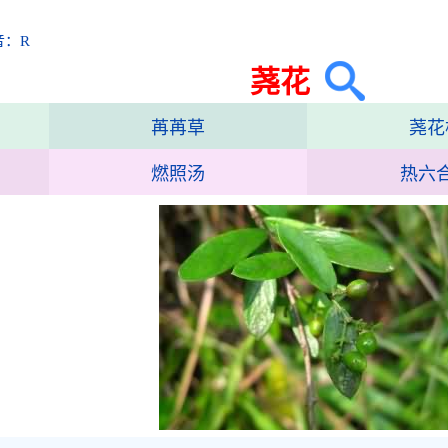
音：R
荛花
苒苒草
荛花
燃照汤
热六