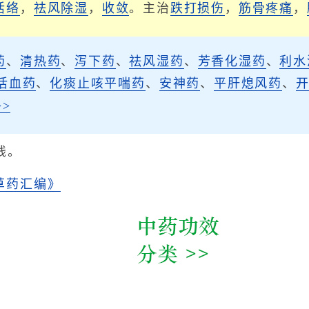
活络
，
祛风除湿
，
收敛
。主治
跌打损伤
，
筋骨疼痛
，
药
、
清热药
、
泻下药
、
祛风湿药
、
芳香化湿药
、
利水
活血药
、
化痰止咳平喘药
、
安神药
、
平肝熄风药
、
>
钱。
草药汇编》