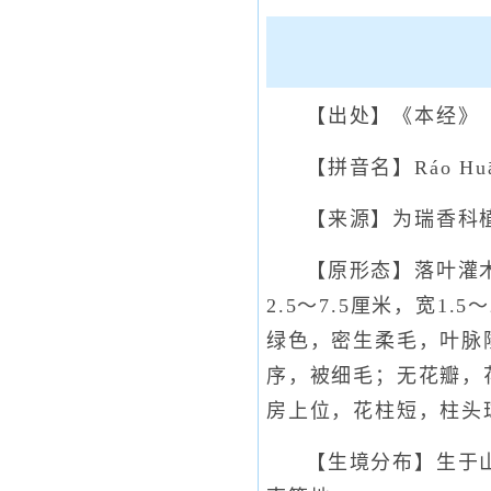
【出处】《本经》
【拼音名】Ráo Hu
【来源】为瑞香科
【原形态】落叶灌
2.5～7.5厘米，宽
绿色，密生柔毛，叶脉
序，被细毛；无花瓣，
房上位，花柱短，柱头
【生境分布】生于