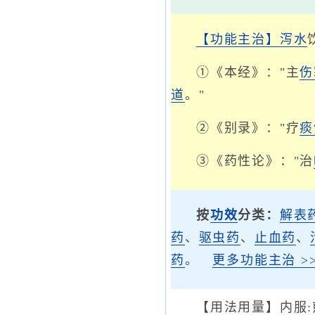
【功能主治】
泻水
①《本经》："主
伤
道
。"
②《别录》："疗
痰
③《药性论》："治
按
功效
分类：
解表
药
、
驱虫药
、
止血药
、
药
。
更多功能主治 >>
【用法用量】内服: