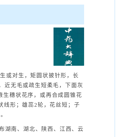
互生或对生，矩圆状披针形，长
绿色，近无毛或疏生短柔毛，下面灰
腋生穗状花序，或再合成圆锥花
状线形；雄蕊2轮，花丝短；子
月。
布湖南、湖北、陕西、江西、云