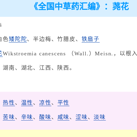
《全国中草药汇编》：荛花
ā
白色
矮陀陀
、半边梅、竹腊皮、
铁扇子
花
Wikstroemia canescens （Wall.）Meisn.，以
、湖南、湖北、江西、陕西。
、
热性
、
温性
、
凉性
、
平性
、
苦味
、
辛味
、
酸味
、
咸味
、
涩味
、
淡味