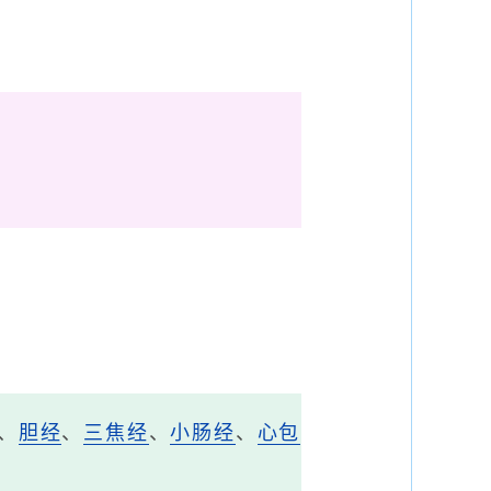
、
胆经
、
三焦经
、
小肠经
、
心包