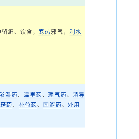
中留癖、饮食，
寒热
邪气，
利水
渗湿药
、
温里药
、
理气药
、
消导
开窍药
、
补益药
、
固涩药
、
外用