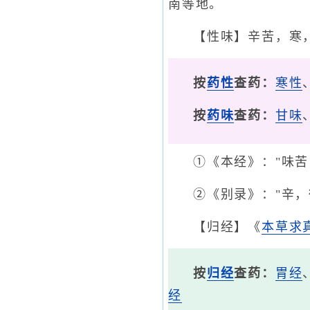
南等地。
【性味】辛苦，寒
按
药性
查药：
寒性
按
药味
查药：
甘味
①《本经》："味苦
②《别录》："辛，
【归经】《
本草求
按
归经
查药：
胃经
经