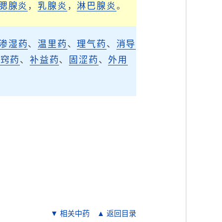
腮腺炎
，
乳腺炎
，
淋巴腺炎
。
渗湿药
、
温里药
、
理气药
、
消导
开窍药
、
补益药
、
固涩药
、
外用
▼ 相关中药
▲ 返回目录