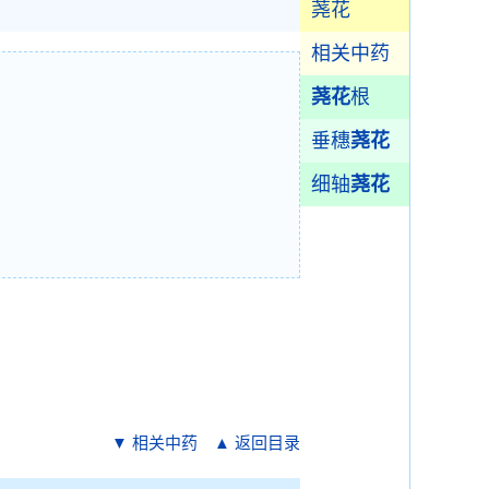
荛花
相关中药
荛花
根
垂穗
荛花
细轴
荛花
▼ 相关中药
▲ 返回目录