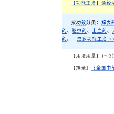
【功能主治】
通经
按
功效
分类：
解表
药
、
驱虫药
、
止血药
、
药
。
更多功能主治 >>
【用法用量】1～3
【摘录】
《全国中