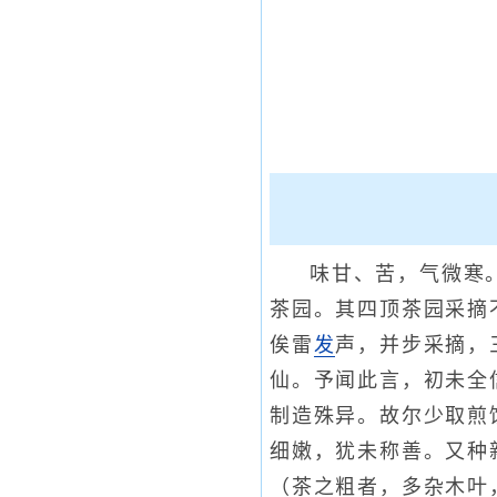
味甘、苦，气微寒
茶园。其四顶茶园采摘
俟雷
发
声，并步采摘，
仙。予闻此言，初未全
制造殊异。故尔少取煎
细嫩，犹未称善。又种
（茶之粗者，多杂木叶