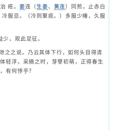
热
治 疮。
姜
连（
生姜
、
黄连
）同煎，止赤白
，冷服忌。（冷则聚痰。）多服少睡，久服
益少，观此足征。
泄之之说。乃云其体下行，如何头目得清
茶体轻浮，采摘之时，芽孽初萌，正得春生
目，有何悖乎？