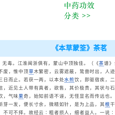
《本草蒙筌》茶茗
。无毒。江淮闽浙俱有，蒙山中顶独佳。（《
茶
谱》
不废，惟中顶
草
木繁密，云雾遮蔽，鸷兽时出，人
三日而止。若获一两，以本处
水煎
饮，即驱宿疾，
信，近见土人带有真者，欲售，其价极贵，其状与
饮，气味
果
奇，始知前语不诬，无怪显名而传远也
新芽一发，便长寸余，微精如针，是为上品，其
根
，不可不择。故经云∶粗者损人，细者益人。一说