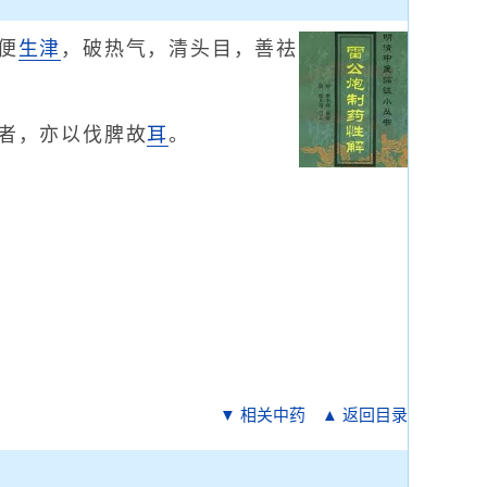
便
生津
，破热气，清头目，善祛
者，亦以伐脾故
耳
。
▼ 相关中药
▲ 返回目录