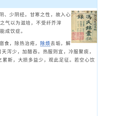
阴、少阴经。甘寒之性，故入心
露之气以为滋培，不受纤芥滓
，能成饮症。
宿食，除热治疮，
除烦
去垢，解
暑天泻少，加醋吞。热服则宜，冷服聚痰，
之累斯，大损多益少，观此足征。若空心饮