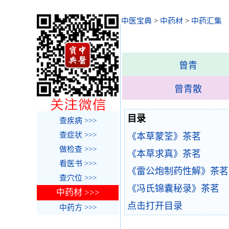
中医宝典
>
中药材
>
中药汇集
曾青
曾青散
目录
查疾病 >>>
查症状 >>>
《本草蒙筌》茶茗
做检查 >>>
《本草求真》茶茗
看医书 >>>
《雷公炮制药性解》茶茗
查穴位 >>>
《冯氏锦囊秘录》茶茗
中药材 >>>
点击打开目录
中药方 >>>