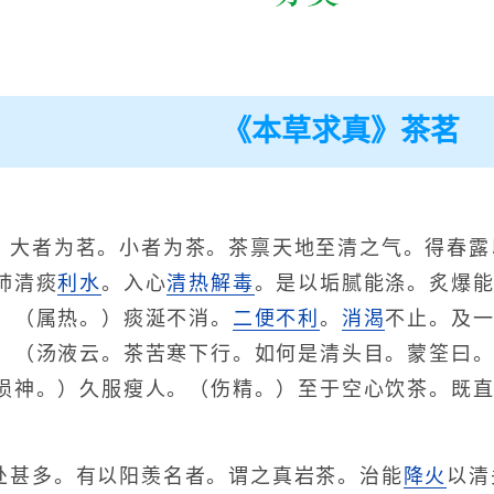
《本草求真》茶茗
。大者为茗。小者为茶。茶禀天地至清之气。得春露
肺清痰
利水
。入心
清热
解毒
。是以垢腻能涤。炙爆
。（属热。）痰涎不消。
二便不利
。
消渴
不止。及
。（汤液云。茶苦寒下行。如何是清头目。蒙筌曰
损神。）久服瘦人。（伤精。）至于空心饮茶。既
处甚多。有以阳羡名者。谓之真岩茶。治能
降火
以清