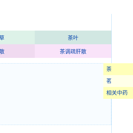
草
茶叶
散
茶调疏肝散
茶
茗
相关中药