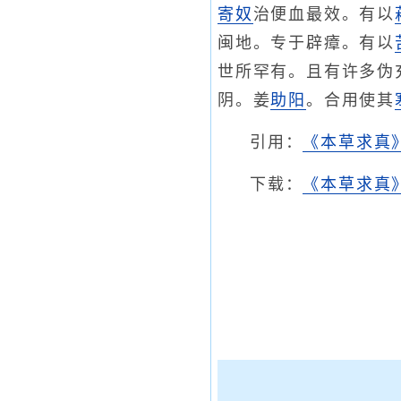
寄奴
治便血最效。有以
闽地。专于辟瘴。有以
世所罕有。且有许多伪
阴。姜
助阳
。合用使其
引用：
《本草求真
下载：
《本草求真》