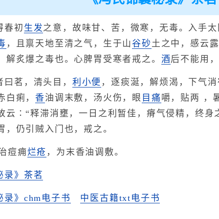
得春初
生发
之意，故味甘、苦，微寒，无毒。入手太
毒
，且禀天地至清之气，生于山
谷
砂
土之中，感云
，解炙爆之毒也。心脾胃受寒者戒之。
酒
后不能用
者曰茗，清头目，
利小便
，逐痰涎，解烦渴，下气消
赤白痢，
香
油调末敷，汤火伤，眼
目痛
嚼，贴两 ，
故云∶“释滞消壅，一日之利暂佳，瘠气侵精，终身
胃，仍引贼入门也，戒之。
治痘痈
烂疮
，为末香油调敷。
秘录》茶茗
录》chm电子书
中医古籍txt电子书