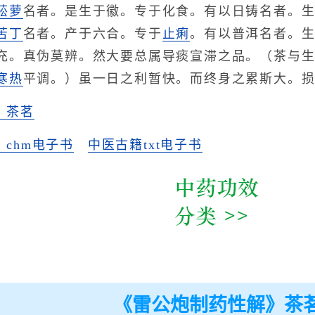
菘萝
名者。是生于徽。专于化食。有以日铸名者。
苦丁
名者。产于六合。专于
止痢
。有以普洱名者。
充。真伪莫辨。然大要总属导痰宣滞之品。（茶与
寒热
平调。）虽一日之利暂快。而终身之累斯大。
》茶茗
chm电子书
中医古籍txt电子书
《雷公炮制药性解》茶