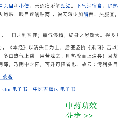
清头目
利
小便
，善逐痰涎解
烦渴
。
下气
消宿食
，
除
火炮煨。眼目疼嚼贴两 ，暑天泻少加
醋
吞。热服宜
消壅，一日之利暂佳；瘠气侵精，终身之累斯大。损多
治，《本经》以清头目为上，后医坚执《素问》苦以
，多由热气上熏，用苦泄之，则热降而上清矣！且
则薄，乃阴中之阳，可升可降者也。故云∶清利头
》茶茗
chm电子书
中医古籍txt电子书