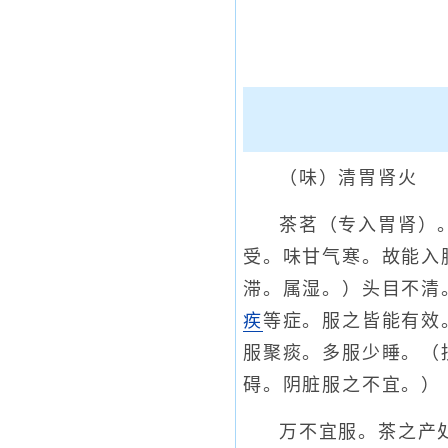
（味）清胃肾火
茶茗（专入胃肾）
受。味甘气寒。故能入
滞。属湿。）头目不清
疾
等症。服之皆能有效
服聚痰。多服少睡。（
碍。阴脏服之不宜。）
万不宜服。茶之产