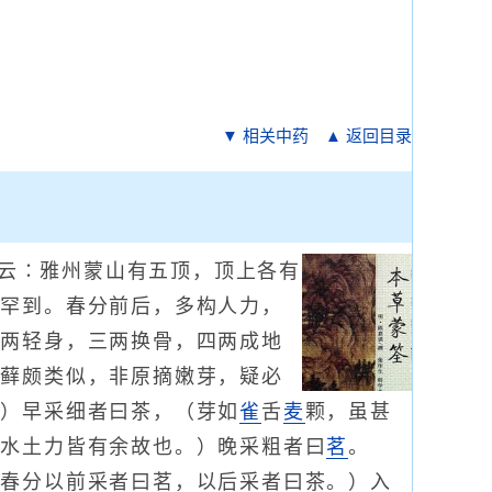
▼ 相关中药
▲ 返回目录
云∶雅州蒙山有五顶，顶上各有
迹罕到。春分前后，多构人力，
二两轻身，三两换骨，四两成地
石藓颇类似，非原摘嫩芽，疑必
。）早采细者曰茶，（芽如
雀
舌
麦
颗，虽甚
干水土力皆有余故也。）晚采粗者曰
茗
。
∶春分以前采者曰茗，以后采者曰茶。）入