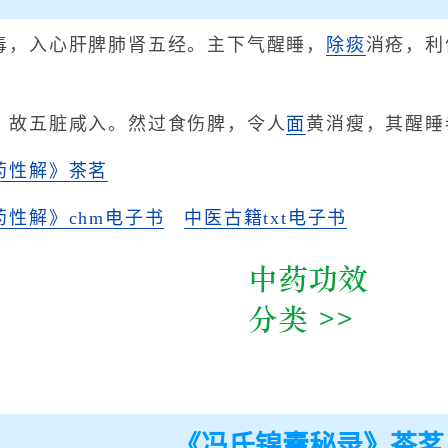
毒，入心肝脾肺肾五经。主下气醒睡，
除痰
消疮，利
，故五脏咸入。然过食伤脾，令人
面
黄消瘦，其醒睡
药性解》茶茗
药性解》chm电子书
中医古籍txt电子书
《冯氏锦囊秘录》茶茗