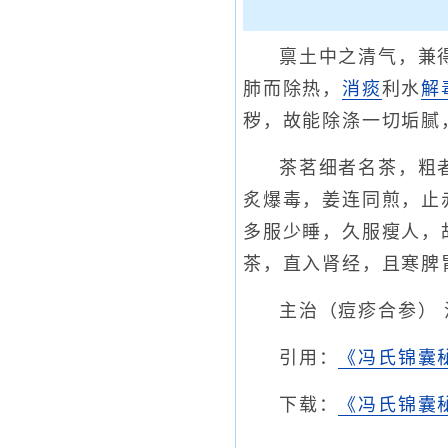
禀土中之清气，兼
肺而除热，
消痰
利水
解
秽，故能除涤一切垢腻
茶茗细者名茶，粗
炙爆毒，姜连同煎，止
多服少睡，久服瘦人，
茶，直入肾经，且寒脾
主治（痘疹合参） 
引用：
《冯氏锦囊
下载：
《冯氏锦囊秘