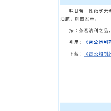
味甘苦，性微寒无
油腻，解煎炙毒。
按∶茶茗清利之品
引用：
《雷公炮制
下载：
《雷公炮制