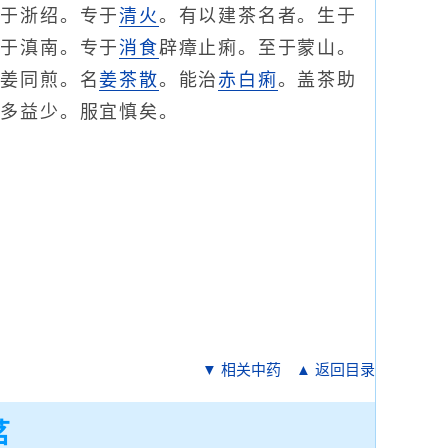
生于浙绍。专于
清火
。有以建茶名者。生于
生于滇南。专于
消食
辟瘴止痢。至于蒙山。
生姜同煎。名
姜茶散
。能治
赤白痢
。盖茶助
损多益少。服宜慎矣。
▼ 相关中药
▲ 返回目录
茗