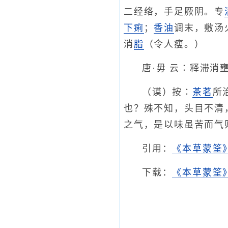
二经络，手足厥阴。专
下痢
；
香油
调末，敷汤
消
脂
（令人瘦。）
唐·毋 云∶释滞
（谟）按∶
茶茗
所
也？殊不知，头目不清
之气，是以味虽苦而气
引用：
《本草蒙筌
下载：
《本草蒙筌》