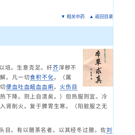
▼ 相关中药
▲ 返回目录
以培。生意克足。纤
芥
滓秽不
能解。凡一切
食积不化
。（属
一切
便血
吐血衄血
血痢
。
火伤
目
。热下降。则上自清矣。）但热服则宜。冷
直入肾削火。复于脾胃生寒。（阳脏服之无
头目。有以腊茶名者。以其经冬过腊。佐
刘