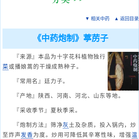
▼ 相关中药
▲ 返回目录
《中药炮制》葶苈子
『来源』本品为十字花科植物独行
菜
或播娘蒿的干燥成熟种子。
『常用名』廷力子。
『产地』陕西、河南、河北、山东等地。
『采收季节』夏秋季采。
『炮制方法』筛净
灰
土及杂质，投入锅内，炒
至炸声
发
香
为度。炒用可降低其辛寒性味，增强
温