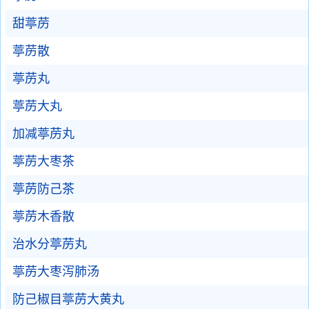
甜葶苈
葶苈散
葶苈丸
葶苈大丸
加减葶苈丸
葶苈大枣茶
葶苈防己茶
葶苈木香散
治水分葶苈丸
葶苈大枣泻肺汤
防己椒目葶苈大黄丸