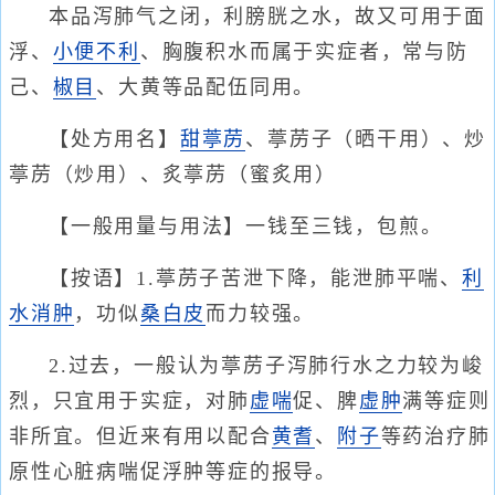
本品泻肺气之闭，利膀胱之水，故又可用于面
浮、
小便不利
、胸腹积水而属于实症者，常与防
己、
椒目
、大黄等品配伍同用。
【处方用名】
甜葶苈
、葶苈子（晒干用）、炒
葶苈（炒用）、炙葶苈（蜜炙用）
【一般用量与用法】一钱至三钱，包煎。
【按语】1.葶苈子苦泄下降，能泄肺平喘、
利
水消肿
，功似
桑
白皮
而力较强。
2.过去，一般认为葶苈子泻肺行水之力较为峻
烈，只宜用于实症，对肺
虚喘
促、脾
虚肿
满等症则
非所宜。但近来有用以配合
黄耆
、
附子
等药治疗肺
原性心脏病喘促浮肿等症的报导。