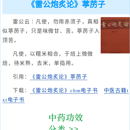
《雷公炮炙论》葶苈子
雷公云∶凡使，勿用赤须子，真相
似葶苈子，只是味微甘、苦。葶苈子入
顶苦。
凡使，以糯米相合，于焙上微微
焙，待米熟，去米，单捣用。
引用：
《雷公炮炙论》葶苈子
下载：
《雷公炮炙论》chm电子书
中医古籍t
xt电子书