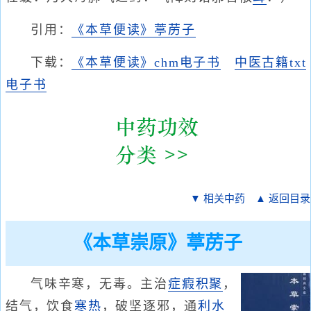
引用：
《本草便读》葶苈子
下载：
《本草便读》chm电子书
中医古籍txt
电子书
▼ 相关中药
▲ 返回目录
《本草崇原》葶苈子
气味辛寒，无毒。主治
症瘕积聚
，
结气，饮食
寒热
，破坚逐邪，通
利水