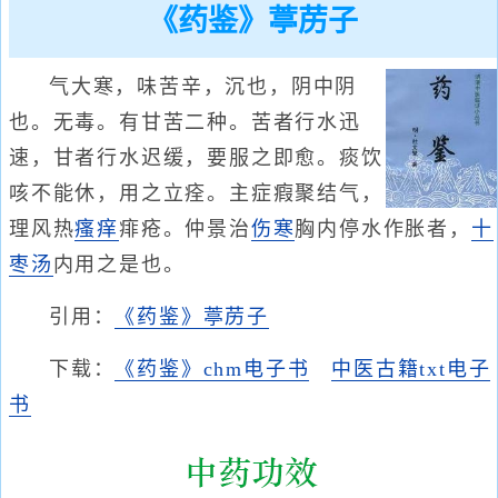
《药鉴》葶苈子
气大寒，味苦辛，沉也，阴中阴
也。无毒。有甘苦二种。苦者行水迅
速，甘者行水迟缓，要服之即愈。痰饮
咳不能休，用之立痊。主症瘕聚结气，
理风热
瘙痒
痱疮。仲景治
伤寒
胸内停水作胀者，
十
枣汤
内用之是也。
引用：
《药鉴》葶苈子
下载：
《药鉴》chm电子书
中医古籍txt电子
书