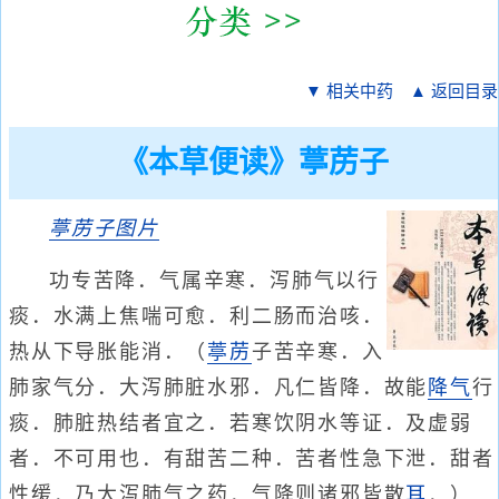
▼ 相关中药
▲ 返回目录
《本草便读》葶苈子
葶苈子
图片
功专苦降．气属辛寒．泻肺气以行
痰．水满上焦喘可愈．利二肠而治咳．
热从下导胀能消．（
葶苈
子苦辛寒．入
肺家气分．大泻肺脏水邪．凡仁皆降．故能
降气
行
痰．肺脏热结者宜之．若寒饮阴水等证．及虚弱
者．不可用也．有甜苦二种．苦者性急下泄．甜者
性缓．乃大泻肺气之药．气降则诸邪皆散
耳
．）