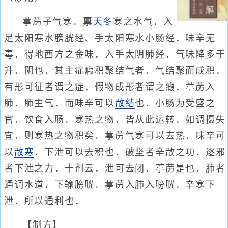
葶苈子气寒．禀
天冬
寒之水气．入
足太阳寒水膀胱经、手太阳寒水小肠经．味辛无
毒．得地西方之金味．入手太阴肺经．气味降多于
升．阴也．其主症瘕积聚结气者．气结聚而成积．
有形可征者谓之症．假物成形者谓之瘕．葶苈入
肺．肺主气．而味辛可以
散结
也．小肠为受盛之
官．饮食入肠．寒热之物．皆从此运转．如调摄失
宜．则寒热之物积矣．葶苈气寒可以去热．味辛可
以
散寒
．下泄可以去积也．破坚者辛散之功．逐邪
者下泄之力．十剂云．泄可去闭．葶苈是也．肺者
通调水道．下输膀胱．葶苈入肺入膀胱．辛寒下
泄．所以通利也．
【制方】