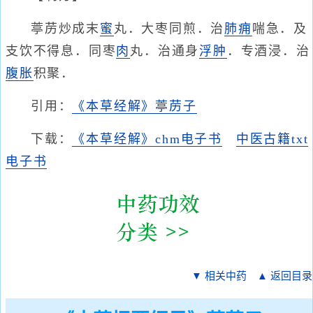
葶苈炒成末
蜜
丸．大枣同煎．治
肺痈
喘急．及
支饮不得息．同枣
肉
丸．治通身
浮肿
．专酒浸．治
腹胀
积聚．
引用：
《本草经解》葶苈子
下载：
《本草经解》chm电子书
中医古籍txt
电子书
▼ 相关中药
▲ 返回目录