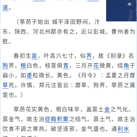
道
。
（葶苈子始出 城平泽田野间，汴
东、陕西、河北州郡亦有之，近以彭城、曹州者为
胜。
春初生
苗
，叶高六七寸，似
荠
，故《别录》名
狗
荠。
根
白色，枝茎俱
青
，三月开
花
微黄，结
角
于
扁小，如
黍
粒微长，黄色，《月令》∶孟夏之月靡
草
死。许慎、郑元注皆云∶靡草、狗荠、葶苈之属
是也。）
葶苈花实黄色，根白味辛，盖禀土
金
之气化。
禀金气，故主治
症瘕
积聚
之结气。禀土气，故主治
饮食不调之寒热。破坚逐邪，金气盛也。通
利水