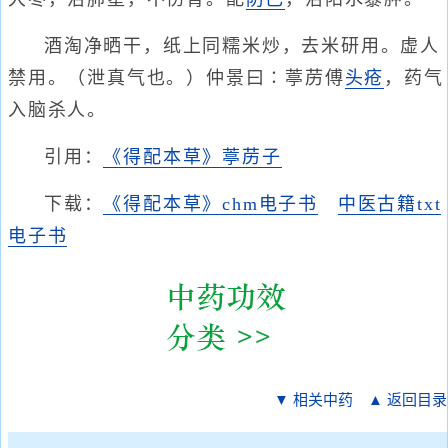
酒淘净晒干，纸上同糯米炒，去米研用。虚人
禁用。（泄真气也。）仲景曰∶葶苈傅
头疮
，药气
入脑杀人。
引用：
《得配本草》葶苈子
下载：
《得配本草》chm电子书
中医古籍txt
电子书
▼ 相关中药
▲ 返回目录