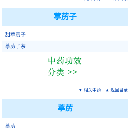
葶苈子
甜葶苈子
葶苈子茶
▼ 相关中药
▲ 返回目录
葶苈
葶苈