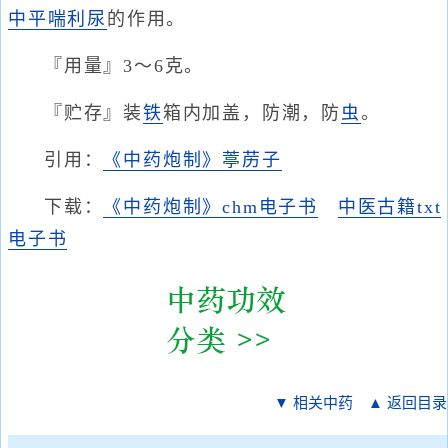
中
平喘
利尿
的作用。
『用量』3～6克。
『贮存』装
铁
箱内加盖，防潮，防
虫
。
引用：
《中药炮制》葶苈子
下载：
《中药炮制》chm电子书
中医古籍txt
电子书
▼ 相关中药
▲ 返回目录