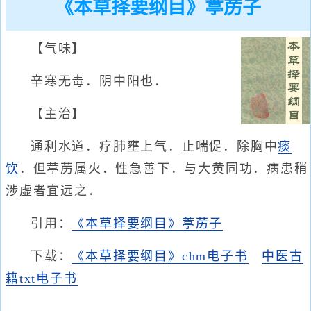
《本草择要纲目》葶苈子
【气味】
辛寒无毒．阴中阳也．
【主治】
通利水道．疗肺壅上气．止喘促．除胸中
痰
饮
．但葶苈属火．性急善下．与大黄同功．病患稍
涉虚者宜远之．
引用：
《本草择要纲目》葶苈子
下载：
《本草择要纲目》chm电子书
中医古
籍txt电子书