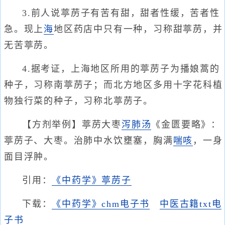
3.前人说葶苈子有苦有甜，甜者性缓，苦者性
急。现上
海
地区药店中只有一种，习称甜葶苈，并
无苦葶苈。
4.据考证，上海地区所用的葶苈子为播娘蒿的
种子，习称南葶苈子；而北方地区多用十字花科植
物独行菜的种子，习称北葶苈子。
【方剂举例】葶苈大枣
泻肺汤
《金匮要略》：
葶苈子、大枣。治肺中水饮壅塞，胸满
喘咳
，一身
面目浮肿。
引用：
《中药学》葶苈子
下载：
《中药学》chm电子书
中医古籍txt电
子书