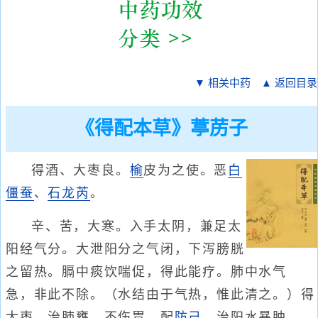
▼ 相关中药
▲ 返回目录
《得配本草》葶苈子
得酒、大枣良。
榆
皮为之使。恶
白
僵蚕
、
石龙芮
。
辛、苦，大寒。入手太阴，兼足太
阳经气分。大泄阳分之气闭，下泻膀胱
之留热。膈中痰饮喘促，得此能疗。肺中水气
急，非此不除。（水结由于气热，惟此清之。）得
大枣，治肺壅，不伤胃。配
防己
，治阳水暴肿。