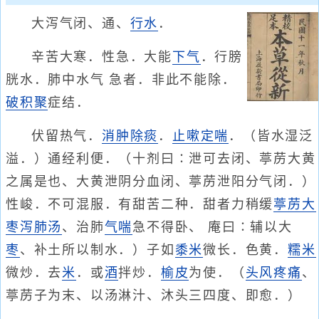
大泻气闭、通、
行水
．
辛苦大寒．性急．大能
下气
．行膀
胱水．肺中水气 急者．非此不能除．
破积聚
症结．
伏留热气．
消肿
除痰
．
止嗽
定喘
．（皆水湿泛
溢．）通经利便．（十剂曰∶泄可去闭、葶苈大黄
之属是也、大黄泄阴分血闭、葶苈泄阳分气闭．）
性峻．不可混服．有甜苦二种．甜者力稍缓
葶苈大
枣泻肺汤
、治肺
气喘
急不得卧、 庵曰∶辅以大
枣
、补土所以制水．）子如
黍米
微长．色黄．
糯米
微炒．去
米
．或
酒
拌炒．
榆皮
为使．（
头风
疼痛
、
葶苈子为末、以汤淋汁、沐头三四度、即愈．）