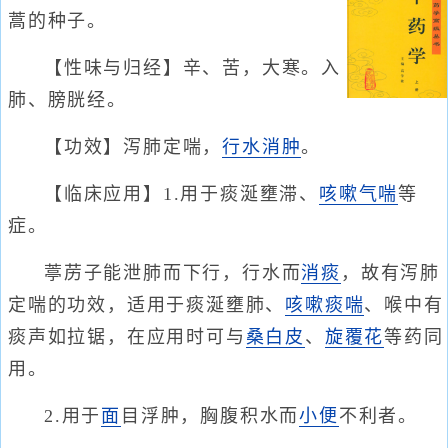
蒿的种子。
【性味与归经】辛、苦，大寒。入
肺、膀胱经。
【功效】泻肺定喘，
行水消肿
。
【临床应用】1.用于痰涎壅滞、
咳嗽气喘
等
症。
葶苈子能泄肺而下行，行水而
消痰
，故有泻肺
定喘的功效，适用于痰涎壅肺、
咳嗽痰喘
、喉中有
痰声如拉锯，在应用时可与
桑白皮
、
旋覆花
等药同
用。
2.用于
面
目浮肿，胸腹积水而
小便
不利者。