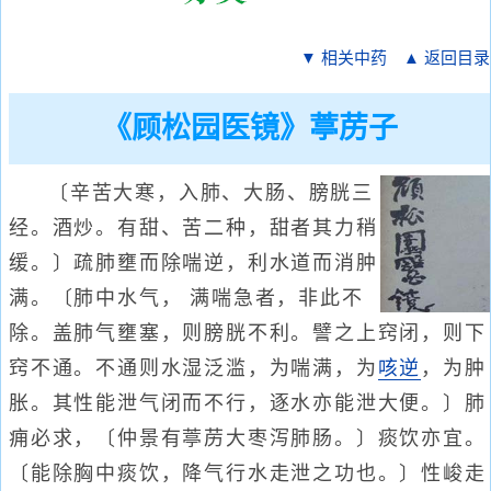
▼ 相关中药
▲ 返回目录
《顾松园医镜》葶苈子
〔辛苦大寒，入肺、大肠、膀胱三
经。酒炒。有甜、苦二种，甜者其力稍
缓。〕疏肺壅而除喘逆，利水道而消肿
满。〔肺中水气， 满喘急者，非此不
除。盖肺气壅塞，则膀胱不利。譬之上窍闭，则下
窍不通。不通则水湿泛滥，为喘满，为
咳逆
，为肿
胀。其性能泄气闭而不行，逐水亦能泄大便。〕肺
痈必求，〔仲景有葶苈大枣泻肺肠。〕痰饮亦宜。
〔能除胸中痰饮，降气行水走泄之功也。〕性峻走