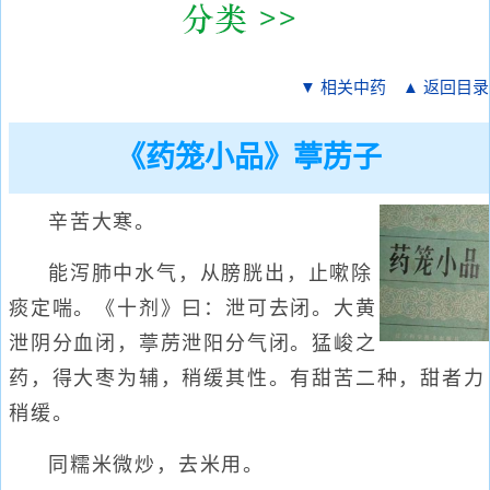
▼ 相关中药
▲ 返回目录
《药笼小品》葶苈子
辛苦大寒。
能泻肺中水气，从膀胱出，止嗽除
痰定喘。《十剂》曰：泄可去闭。大黄
泄阴分血闭，葶苈泄阳分气闭。猛峻之
药，得大枣为辅，稍缓其性。有甜苦二种，甜者力
稍缓。
同糯米微炒，去米用。