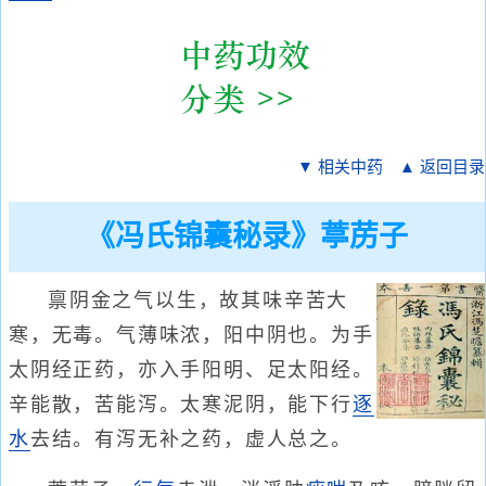
▼ 相关中药
▲ 返回目录
《冯氏锦囊秘录》葶苈子
禀阴金之气以生，故其味辛苦大
寒，无毒。气薄味浓，阳中阴也。为手
太阴经正药，亦入手阳明、足太阳经。
辛能散，苦能泻。太寒泥阴，能下行
逐
水
去结。有泻无补之药，虚人总之。