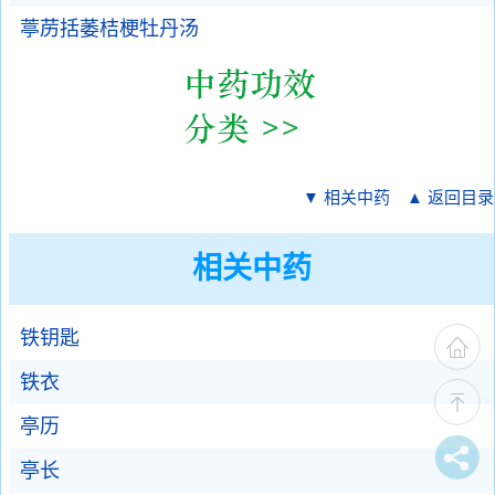
葶苈括萎桔梗牡丹汤
▼ 相关中药
▲ 返回目录
相关中药
铁钥匙
铁衣
亭历
亭长