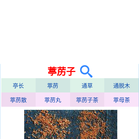
葶苈子
亭长
葶苈
通草
通脱木
葶苈散
葶苈丸
葶苈子茶
葶母茶