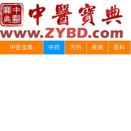
中医宝典
中药
方剂
疾病
百科