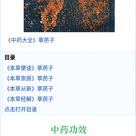
《中药大全》葶苈子
目录
《本草便读》葶苈子
《本草崇原》葶苈子
《本草从新》葶苈子
《本草经解》葶苈子
点击打开目录