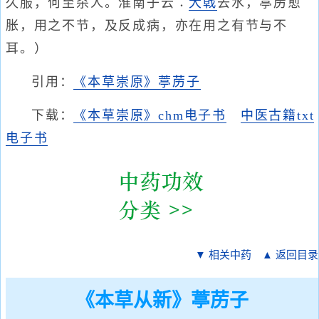
久服，何至杀人。淮南子云∶
大戟
去水，葶苈愈
胀，用之不节，及反成病，亦在用之有节与不
耳。）
引用：
《本草崇原》葶苈子
下载：
《本草崇原》chm电子书
中医古籍txt
电子书
▼ 相关中药
▲ 返回目录
《本草从新》葶苈子