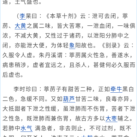
道，土气盛也。
（
李
杲曰∶《本草十剂》云∶泄可去闭，葶
苈、
大黄
之属二味，皆大苦寒，一泄血闭，一味俱
浓，不减大黄，又性过于诸药，以泄阳分肺中之
闭，亦能泄大便，为体轻
象
阳故也。《别录》云∶
久服令人虚。朱丹溪谓∶葶苈属火性急，善遂水，
病患稍涉，虚者宜远之，且杀人，甚健何必久服而
后虚也。
李时珍曰∶葶苈子有甜苦二种，正如
牵牛
黑白
二色，急缓不同。又如
葫芦
甘苦二味，良毒亦异，
大抵甜者下泄之性缓，虽泄肺而不伤胃，苦者下泄
之性急，既泄肺而兼伤胃，故古方多以
大枣
辅之。
若肺中
水气
满急者，非去则止，不可过剂，既不