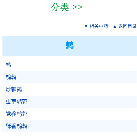
▼ 相关中药
▲ 返回目录
鹑
鹑
鹌鹑
炒鹌鹑
虫草鹌鹑
党参鹌鹑
酥香鹌鹑