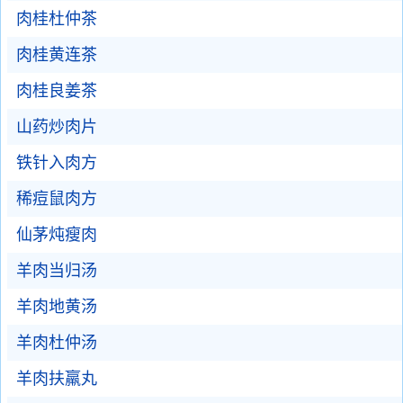
肉桂杜仲茶
肉桂黄连茶
肉桂良姜茶
山药炒肉片
铁针入肉方
稀痘鼠肉方
仙茅炖瘦肉
羊肉当归汤
羊肉地黄汤
羊肉杜仲汤
羊肉扶羸丸