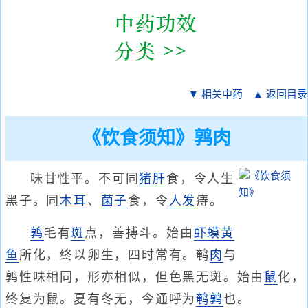
▼ 相关中药
▲ 返回目录
《饮食须知》鹑肉
味甘性平。不可同
猪肝
食，令人生
黑子。同
木耳
、
菌子
食，令
人发
痔。
鹑
毛有
斑
点，善搏斗。始由
虾蟆
黄
鱼
所化，终以卵生，四时常有。鹌
肉
与
鹑性味相同，形亦相似，但色黑无斑。始由
鼠
化，
终复为鼠。夏有冬无，今通呼为
鹌鹑
也。