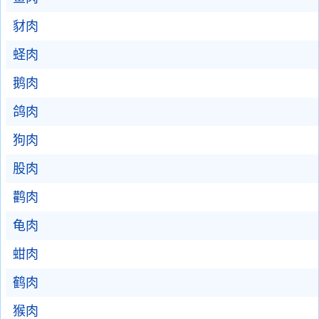
豺肉
蛏肉
鹅肉
鸽肉
狗肉
股肉
鹳肉
龟肉
蚶肉
鹤肉
猴肉