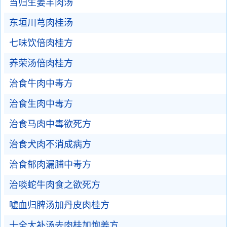
当归生姜羊肉汤
东垣川芎肉桂汤
七味饮倍肉桂方
养荣汤倍肉桂方
治食牛肉中毒方
治食生肉中毒方
治食马肉中毒欲死方
治食犬肉不消成病方
治食郁肉漏脯中毒方
治啖蛇牛肉食之欲死方
嘘血归脾汤加丹皮肉桂方
十全大补汤去肉桂加炮姜方