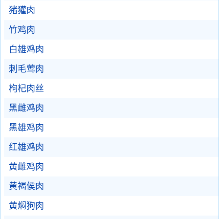
猪獾肉
竹鸡肉
白雄鸡肉
刺毛莺肉
枸杞肉丝
黑雌鸡肉
黑雄鸡肉
红雄鸡肉
黄雌鸡肉
黄褐侯肉
黄焖狗肉