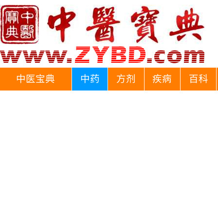
中医宝典
中药
方剂
疾病
百科