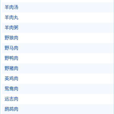
羊肉汤
羊肉丸
羊肉粥
野狼肉
野马肉
野鸭肉
野猪肉
英鸡肉
鸳鸯肉
远志肉
鹧鸪肉