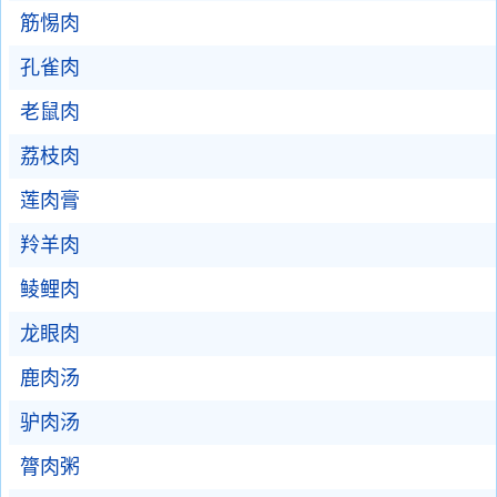
筋惕肉
孔雀肉
老鼠肉
荔枝肉
莲肉膏
羚羊肉
鲮鲤肉
龙眼肉
鹿肉汤
驴肉汤
膂肉粥