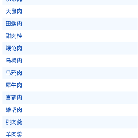
天鼠肉
田螺肉
甜肉桂
煨龟肉
乌梅肉
乌鸦肉
犀牛肉
喜鹊肉
雄鹊肉
熊肉羹
羊肉羹