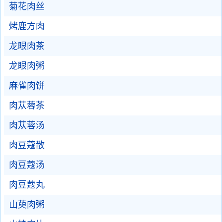
菊花肉丝
烤鹿方肉
龙眼肉茶
龙眼肉粥
麻雀肉饼
肉苁蓉茶
肉苁蓉汤
肉豆蔻散
肉豆蔻汤
肉豆蔻丸
山萸肉粥