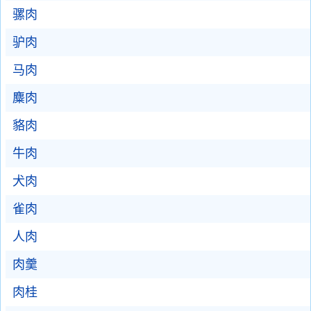
骡肉
驴肉
马肉
麋肉
貉肉
牛肉
犬肉
雀肉
人肉
肉羹
肉桂