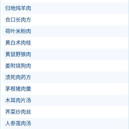
归地炖羊肉
合口长肉方
荷叶米粉肉
黄白术肉桂
黄鼠野狼肉
姜附烧狗肉
溃死肉药方
茅根猪肉羹
木耳肉片汤
荠菜炒肉丝
人参莲肉汤