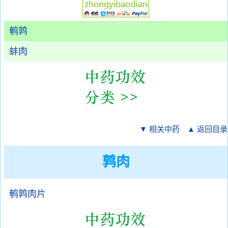
鹌鹑
蚌肉
▼ 相关中药
▲ 返回目录
鹑肉
鹌鹑肉片