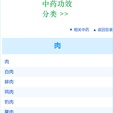
▼ 相关中药
▲ 返回目录
肉
肉
白肉
蚌肉
鸨肉
豹肉
鳖肉