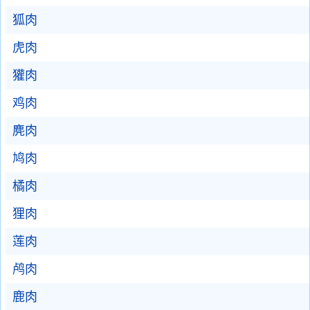
狐肉
虎肉
獾肉
鸡肉
麂肉
鸠肉
橘肉
狸肉
莲肉
鸬肉
鹿肉